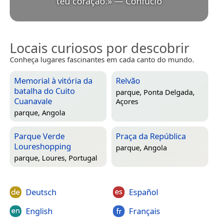
teu coração.
»
—
Confúcio
Locais curiosos por descobrir
Conheça lugares fascinantes em cada canto do mundo.
Memorial à vitória da
Relvão
batalha do Cuito
parque,
Ponta Delgada,
Cuanavale
Açores
parque,
Angola
Parque Verde
Praça da República
Loureshopping
parque,
Angola
parque,
Loures, Portugal
Deutsch
Español
English
Français