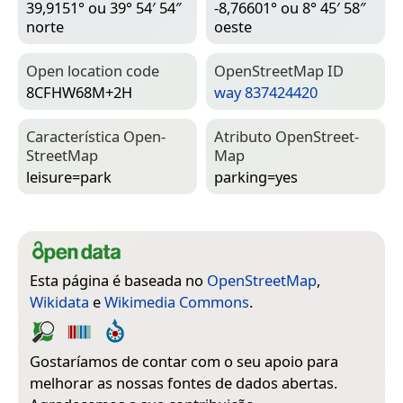
39,9151° ou 39° 54′ 54″
-8,76601° ou 8° 45′ 58″
norte
oeste
Open location code
Open­Street­Map ID
8CFHW68M+2H
way 837424420
Característica Open­
Atributo Open­Street­
Street­Map
Map
leisure=­park
parking=­yes
Esta página é baseada no
OpenStreetMap
,
Wikidata
e
Wikimedia Commons
.
Gostaríamos de contar com o seu apoio para
melhorar as nossas fontes de dados abertas.