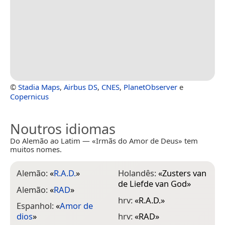
©
Stadia Maps
,
Airbus DS
,
CNES
,
PlanetObserver
e
Copernicus
Noutros idiomas
Do Alemão ao Latim — «Irmãs do Amor de Deus» tem
muitos nomes.
Alemão:
«
R.A.D.
»
Holandês:
«
Zusters van
de Liefde van God
»
Alemão:
«
RAD
»
hrv:
«
R.A.D.
»
Espanhol:
«
Amor de
dios
»
hrv:
«
RAD
»