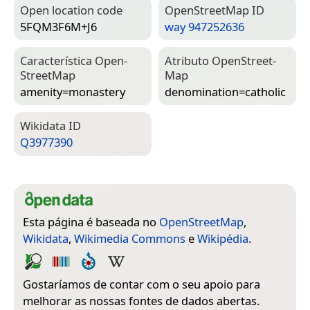
Open location code
Open­Street­Map ID
5FQM3F6M+J6
way 947252636
Característica Open­
Atributo Open­Street­
Street­Map
Map
amenity=­monastery
denomination=­catholic
Wiki­data ID
Q3977390
Esta página é baseada no
OpenStreetMap
,
Wikidata
,
Wikimedia Commons
e
Wikipédia
.
Gostaríamos de contar com o seu apoio para
melhorar as nossas fontes de dados abertas.