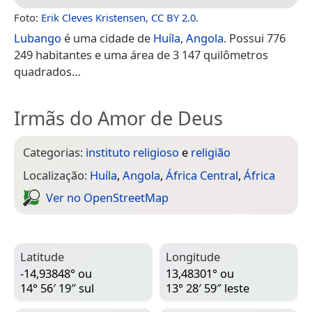
Foto:
Erik Cleves Kristensen
,
CC BY 2.0
.
Lubango
é uma cidade de
Huíla
,
Angola
. Possui 776
249 habitantes e uma área de 3 147 quilômetros
quadrados…
Irmãs do Amor de Deus
Categorias:
instituto religioso
e
religião
Localização:
Huíla
,
Angola
,
África Central
,
África
Ver no Open­Street­Map
Latitude
Longitude
-14,93848° ou
13,48301° ou
14° 56′ 19″ sul
13° 28′ 59″ leste