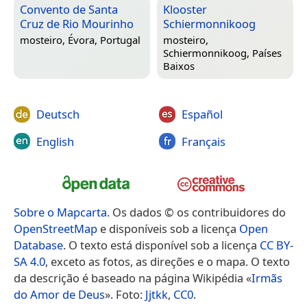
Convento de Santa
Klooster
Cruz de Rio Mourinho
Schiermonnikoog
mosteiro,
Évora, Portugal
mosteiro,
Schiermonnikoog, Países
Baixos
Deutsch
Español
English
Français
Sobre o Mapcarta
. Os dados © os contribuidores do
OpenStreetMap
e disponíveis sob a licença
Open
Database
. O texto está disponível sob a licença
CC BY-
SA 4.0
, exceto as fotos, as direções e o mapa. O texto
da descrição é baseado na página Wikipédia «
Irmãs
do Amor de Deus
». Foto:
Jjtkk
,
CC0
.