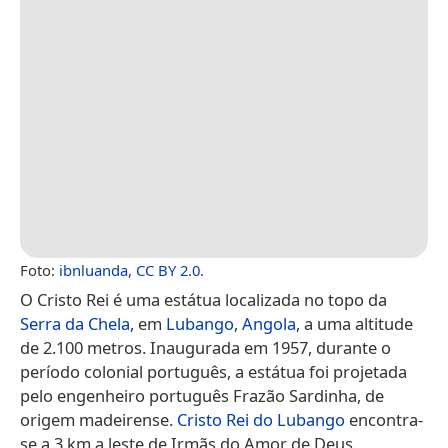
Foto:
ibnluanda
,
CC BY 2.0
.
O Cristo Rei é uma estátua localizada no topo da
Serra da Chela
, em
Lubango
,
Angola
, a uma altitude
de 2.100 metros. Inaugurada em 1957, durante o
período colonial português, a estátua foi projetada
pelo engenheiro português Frazão Sardinha, de
origem madeirense.
Cristo Rei do Lubango
encontra-
se a 3 km a leste de Irmãs do Amor de Deus.