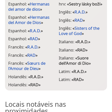
Espanhol:
«
Hermanas
hrv:
«
Sestry lásky boží
»
del amor de dios
»
Inglês:
«
R.A.D.
»
Espanhol:
«
Hermanas
Inglês:
«
RAD
»
del Amor de Dios
»
Inglês:
«
Sisters of the
Espanhol:
«
R.A.D.
»
Love of God
»
Espanhol:
«
RAD
»
Italiano:
«
R.A.D.
»
Francês:
«
R.A.D.
»
Italiano:
«
RAD
»
Francês:
«
RAD
»
Italiano:
«
Suore
Francês:
«
Sœurs de
dell’Amor di Dio
»
l’Amour de Dieu
»
Latim:
«
R.A.D.
»
Holandês:
«
R.A.D.
»
Latim:
«
RAD
»
Holandês:
«
RAD
»
Locais notáveis nas
proximidades