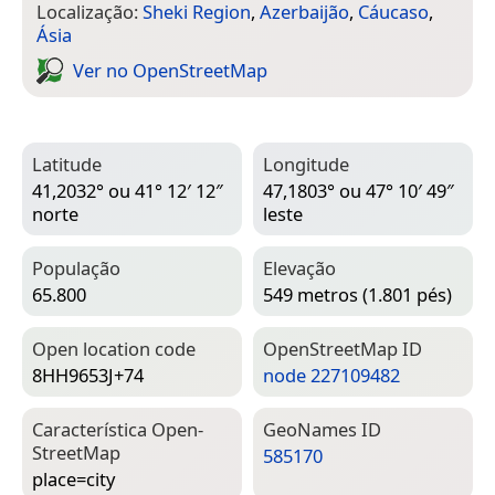
Localização:
Sheki Region
,
Azerbaijão
,
Cáucaso
,
Ásia
Ver no Open­Street­Map
Latitude
Longitude
41,2032° ou 41° 12′ 12″
47,1803° ou 47° 10′ 49″
norte
leste
População
Elevação
65.800
549 metros (1.801 pés)
Open location code
Open­Street­Map ID
8HH9653J+74
node 227109482
Característica Open­
Geo­Names ID
Street­Map
585170
place=­city