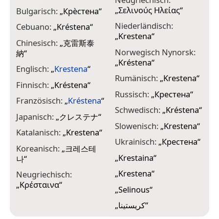
„
Σελινούς Ηλείας
“
Bulgarisch:
„
Крѐстена
“
Niederländisch:
Cebuano:
„
Kréstena
“
„
Krestena
“
Chinesisch:
„
克雷斯泰
Norwegisch Nynorsk:
納
“
„
Kréstena
“
Englisch:
„
Krestena
“
Rumänisch:
„
Krestena
“
Finnisch:
„
Kréstena
“
Russisch:
„
Крестена
“
Französisch:
„
Kréstena
“
Schwedisch:
„
Kréstena
“
Japanisch:
„
クレステナ
“
Slowenisch:
„
Krestena
“
Katalanisch:
„
Krestena
“
Ukrainisch:
„
Крестена
“
Koreanisch:
„
크레스테
„
Krestaina
“
나
“
„
Krestena
“
Neugriechisch:
„
Κρέσταινα
“
„
Selinous
“
„
كريستينا
“