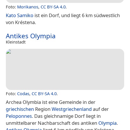
Foto:
Morikanos
,
CC BY-SA 4.0
.
Kato Samiko
ist ein Dorf, und liegt 6 km südwestlich
von Kréstena.
Antikes Olympia
Kleinstadt
Foto:
Codas
,
CC BY-SA 4.0
.
Archea Olymbia ist eine Gemeinde in der
griechischen
Region
Westgriechenland
auf der
Peloponnes
. Das gleichnamige Dorf liegt in
unmittelbarer Nachbarschaft des antiken
Olympia
.
Antikes Olympia
liegt 6 km nördlich von Kréstena.