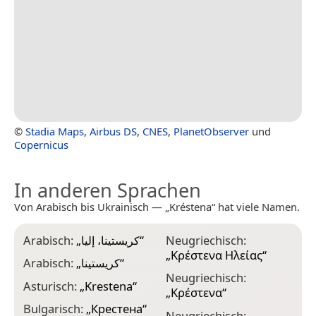
©
Stadia Maps
,
Airbus DS
,
CNES
,
PlanetObserver
und
Copernicus
In anderen Sprachen
Von Arabisch bis Ukrainisch — „Kréstena“ hat viele Namen.
Arabisch:
„
كريستينا، إليا
“
Neugriechisch:
„
Κρέστενα Ηλείας
“
Arabisch:
„
كريستينا
“
Neugriechisch:
Asturisch:
„
Krestena
“
„
Κρέστενα
“
Bulgarisch:
„
Крестена
“
Neugriechisch: