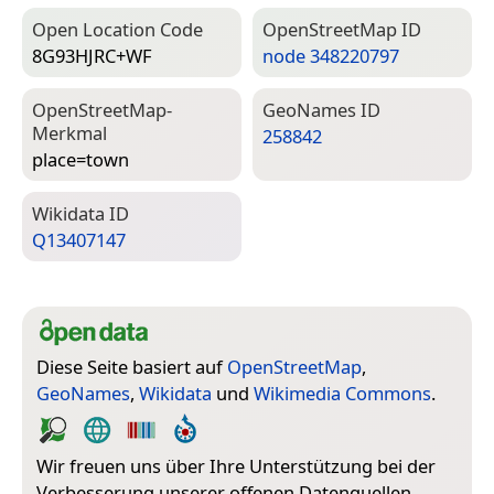
Open Location Code
Open­Street­Map ID
8G93HJRC+WF
node 348220797
Open­Street­Map-
Geo­Names ID
Merkmal
258842
place=­town
Wiki­data ID
Q13407147
Diese Seite basiert auf
OpenStreetMap
,
GeoNames
,
Wikidata
und
Wikimedia Commons
.
Wir freuen uns über Ihre Unterstützung bei der
Verbesserung unserer offenen Datenquellen.