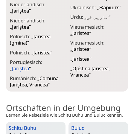
Niederländisch:
Ukrainisch:
„
Жаріштя
“
„
Jariştea
“
Urdu:
„
جاریس ٹی
“
Niederländisch:
„
Jariștea
“
Vietnamesisch:
„
Jaristea
“
Polnisch:
„
Jariștea
(gmina)
“
Vietnamesisch:
„
Jariștea
“
Polnisch:
„
Jariștea
“
„
Jariștea
“
Portugiesisch:
„
Jariștea
“
„
Opština Jariștea,
Vrancea
“
Rumänisch:
„
Comuna
Jariștea, Vrancea
“
Ortschaften in der Umgebung
Lernen Sie Reiseziele wie Schitu Buhu und Buluc kennen.
Schitu Buhu
Buluc