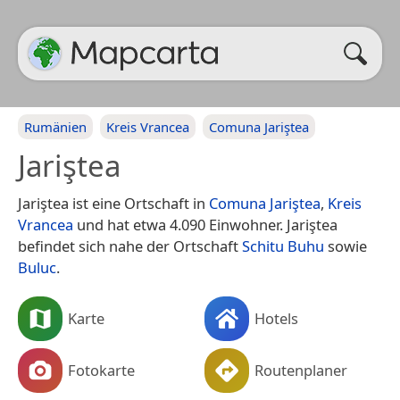
Rumänien
Kreis Vrancea
Comuna Jariştea
Jariştea
Jariştea ist eine Ortschaft in
Comuna Jariştea
,
Kreis
Vrancea
und hat etwa 4.090 Einwohner. Jariştea
befindet sich nahe der Ortschaft
Schitu Buhu
sowie
Buluc
.
Karte
Hotels
Fotokarte
Routenplaner