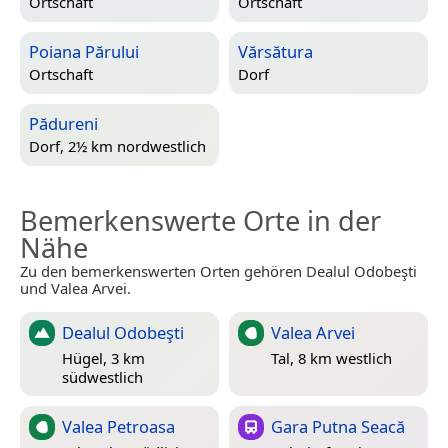
Ortschaft
Ortschaft
Poiana Părului
Vărsătura
Ortschaft
Dorf
Pădureni
Dorf, 2½ km nordwestlich
Bemerkenswerte Orte in der
Nähe
Zu den bemerkenswerten Orten gehören Dealul Odobeşti
und Valea Arvei.
Dealul Odobeşti
Valea Arvei
Hügel, 3 km
Tal, 8 km westlich
südwestlich
Valea Petroasa
Gara Putna Seacă