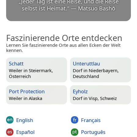
„
Jeder Tag ist eine Reise, und die Reise
selbst ist Heimat.
“
—
Matsuo Bashō
Faszinierende Orte entdecken
Lernen Sie faszinierende Orte aus allen Ecken der Welt
kennen.
Schatt
Unteruttlau
Weiler in
Steiermark,
Dorf in
Niederbayern,
Österreich
Deutschland
Port Protection
Eyholz
Weiler in
Alaska
Dorf in
Visp, Schweiz
English
Français
Español
Português