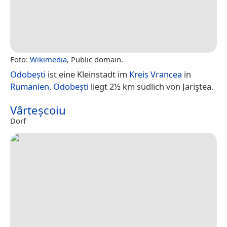
Foto:
Wikimedia
, Public domain.
Odobești
ist eine Kleinstadt im
Kreis Vrancea
in
Rumänien
.
Odobești
liegt 2½ km südlich von Jariştea.
Vârteșcoiu
Dorf