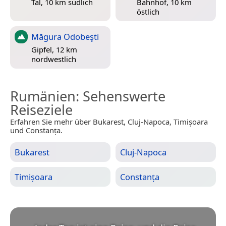
Tal, 10 km südlich
Bahnhof, 10 km
östlich
Măgura Odobeşti
Gipfel, 12 km
nordwestlich
Rumänien
: Sehenswerte
Reiseziele
Erfahren Sie mehr über Bukarest, Cluj-Napoca, Timișoara
und Constanța.
Bukarest
Cluj-Napoca
Timișoara
Constanța