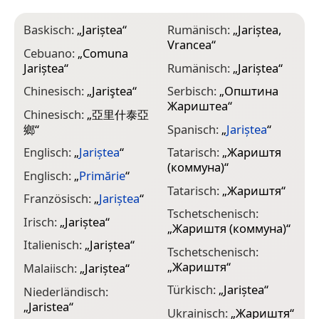
Baskisch:
„
Jariștea
“
Rumänisch:
„
Jariștea,
Vrancea
“
Cebuano:
„
Comuna
Jariștea
“
Rumänisch:
„
Jariștea
“
Chinesisch:
„
Jariştea
“
Serbisch:
„
Општина
Жариштеа
“
Chinesisch:
„
亞里什泰亞
鄉
“
Spanisch:
„
Jariștea
“
Englisch:
„
Jariștea
“
Tatarisch:
„
Жариштя
(коммуна)
“
Englisch:
„
Primărie
“
Tatarisch:
„
Жариштя
“
Französisch:
„
Jariștea
“
Tschetschenisch:
Irisch:
„
Jariștea
“
„
Жариштя (коммуна)
“
Italienisch:
„
Jariștea
“
Tschetschenisch:
„
Жариштя
“
Malaiisch:
„
Jariștea
“
Türkisch:
„
Jariștea
“
Niederländisch:
„
Jaristea
“
Ukrainisch:
„
Жариштя
“