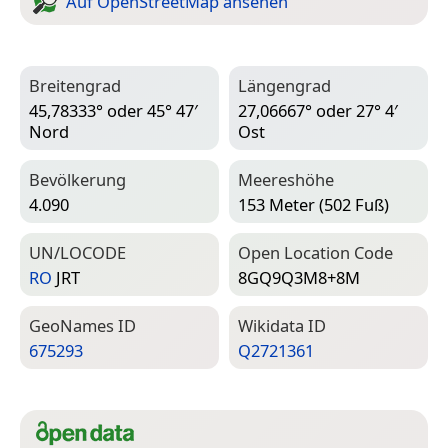
Auf Open­Street­Map ansehen
Breitengrad
Längengrad
45,78333° oder 45° 47′
27,06667° oder 27° 4′
Nord
Ost
Bevölkerung
Meereshöhe
4.090
153 Meter (502 Fuß)
UN/LOCODE
Open Location Code
RO
JRT
8GQ9Q3M8+8M
Geo­Names ID
Wiki­data ID
675293
Q2721361