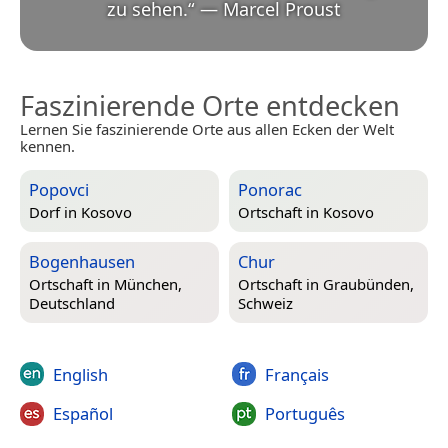
zu sehen.
“
—
Marcel Proust
Faszinierende Orte entdecken
Lernen Sie faszinierende Orte aus allen Ecken der Welt
kennen.
Popovci
Ponorac
Dorf in
Kosovo
Ortschaft in
Kosovo
Bogenhausen
Chur
Ortschaft in
München,
Ortschaft in
Graubünden,
Deutschland
Schweiz
English
Français
Español
Português