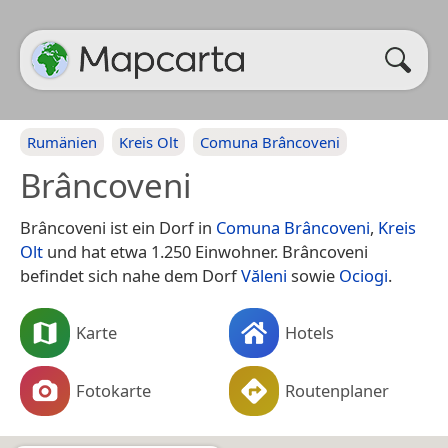
Rumänien
Kreis Olt
Comuna Brâncoveni
Brâncoveni
Brâncoveni ist ein Dorf in
Comuna Brâncoveni
,
Kreis
Olt
und hat etwa 1.250 Einwohner. Brâncoveni
befindet sich nahe dem Dorf
Văleni
sowie
Ociogi
.
Karte
Hotels
Fotokarte
Routenplaner