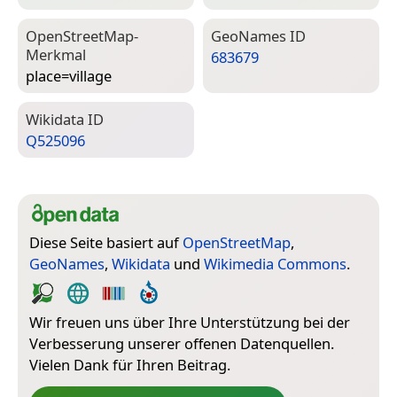
Open­Street­Map-
Geo­Names ID
Merkmal
683679
place=­village
Wiki­data ID
Q525096
Diese Seite basiert auf
OpenStreetMap
,
GeoNames
,
Wikidata
und
Wikimedia Commons
.
Wir freuen uns über Ihre Unterstützung bei der
Verbesserung unserer offenen Datenquellen.
Vielen Dank für Ihren Beitrag.