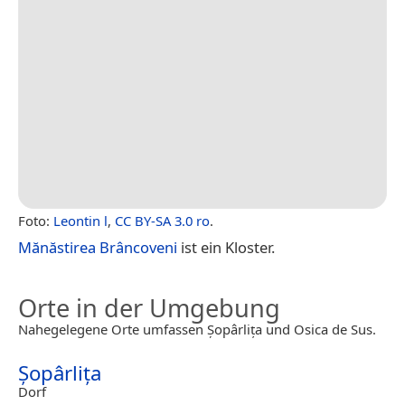
Foto:
Leontin l
,
CC BY-SA 3.0 ro
.
Mănăstirea Brâncoveni
ist ein Kloster.
Orte in der Umgebung
Nahegelegene Orte umfassen Șopârlița und Osica de Sus.
Șopârlița
Dorf