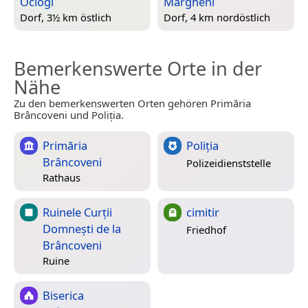
Ociogi
Mărgheni
Dorf, 3½ km östlich
Dorf, 4 km nordöstlich
Bemerkenswerte Orte in der
Nähe
Zu den bemerkenswerten Orten gehören Primăria
Brâncoveni und Poliția.
Primăria
Poliția
Brâncoveni
Polizeidienststelle
Rathaus
Ruinele Curții
cimitir
Domnești de la
Friedhof
Brâncoveni
Ruine
Biserica