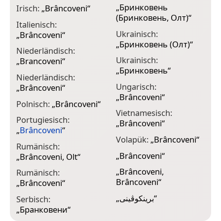
„
Бринковень
Irisch:
„
Brâncoveni
“
(Бринковень, Олт)
“
Italienisch:
Ukrainisch:
„
Brâncoveni
“
„
Бринковень (Олт)
“
Niederländisch:
Ukrainisch:
„
Brancoveni
“
„
Бринковень
“
Niederländisch:
Ungarisch:
„
Brâncoveni
“
„
Brâncoveni
“
Polnisch:
„
Brâncoveni
“
Vietnamesisch:
Portugiesisch:
„
Brâncoveni
“
„
Brâncoveni
“
Volapük:
„
Brâncoveni
“
Rumänisch:
„
Brâncoveni
“
„
Brâncoveni, Olt
“
„
Brâncoveni,
Rumänisch:
Brâncoveni
“
„
Brâncoveni
“
„
برينكوڤينى
“
Serbisch:
„
Бранковени
“