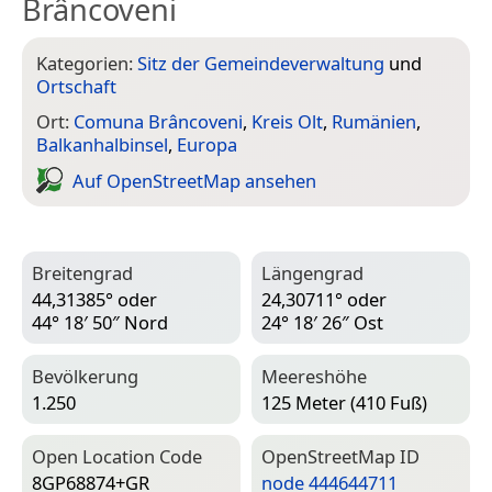
Brâncoveni
Kategorien:
Sitz der Gemeindeverwaltung
und
Ortschaft
Ort:
Comuna Brâncoveni
,
Kreis Olt
,
Rumänien
,
Balkanhalbinsel
,
Europa
Auf Open­Street­Map ansehen
Breitengrad
Längengrad
44,31385° oder
24,30711° oder
44° 18′ 50″ Nord
24° 18′ 26″ Ost
Bevölkerung
Meereshöhe
1.250
125 Meter (410 Fuß)
Open Location Code
Open­Street­Map ID
8GP68874+GR
node 444644711