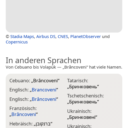
©
Stadia Maps
,
Airbus DS
,
CNES
,
PlanetObserver
und
Copernicus
In anderen Sprachen
Von Cebuano bis Volapük — „Brâncoveni“ hat viele Namen.
Cebuano:
„
Brâncoveni
“
Tatarisch:
„
Бринковень
“
Englisch:
„
Brancoveni
“
Tschetschenisch:
Englisch:
„
Brâncoveni
“
„
Бринковень
“
Französisch:
Ukrainisch:
„
Brâncoveni
“
„
Бринковені
“
Hebräisch:
„
ברנקובן
“
Ukrainisch: