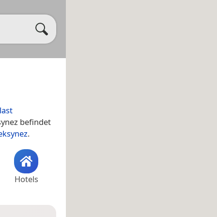
last
synez befindet
leksynez
.
Hotels