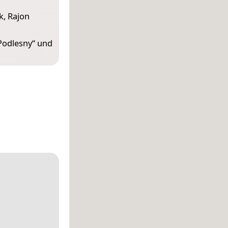
, Rajon
Podlesny
“ und