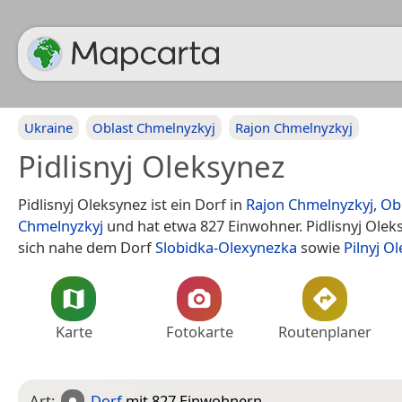
Ukraine
Oblast Chmelnyzkyj
Rajon Chmelnyzkyj
Pidlisnyj Oleksynez
Pidlisnyj Oleksynez ist ein Dorf in
Rajon Chmelnyzkyj
,
Ob
Chmelnyzkyj
und hat etwa 827 Einwohner. Pidlisnyj Olek
sich nahe dem Dorf
Slobidka-Olexynezka
sowie
Pilnyj O
Karte
Fotokarte
Routenplaner
Art:
Dorf
mit 827 Einwohnern