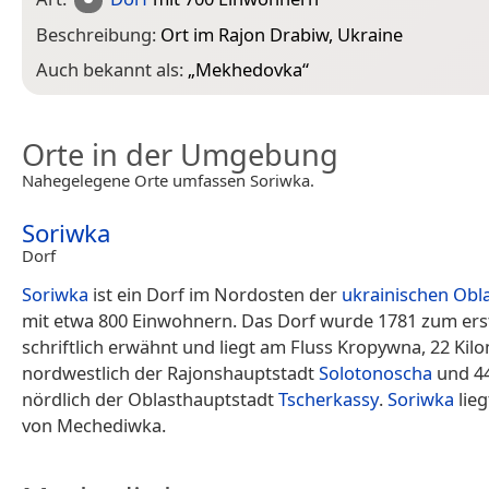
Beschreibung:
Ort im Rajon Drabiw, Ukraine
Auch bekannt als:
„
Mekhedovka
“
Orte in der Umgebung
Nahegelegene Orte umfassen Soriwka.
Soriwka
Dorf
Soriwka
ist ein Dorf im Nordosten der
ukrainischen
Obla
mit etwa 800 Einwohnern. Das Dorf wurde 1781 zum ers
schriftlich erwähnt und liegt am Fluss Kropywna, 22 Kil
nordwestlich der Rajonshauptstadt
Solotonoscha
und 44
nördlich der Oblasthauptstadt
Tscherkassy
.
Soriwka
lieg
von Mechediwka.