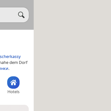
Tscherkassy
 nahe dem Dorf
инки
.
Hotels