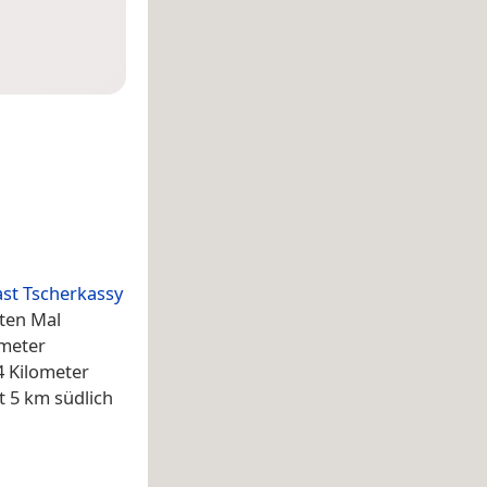
st Tscherkassy
ten Mal
ometer
 Kilometer
t 5 km südlich