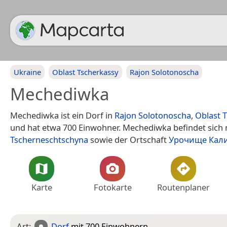
Ukraine
Oblast Tscherkassy
Rajon Solotonoscha
Mechediwka
Mechediwka ist ein Dorf in
Rajon Solotonoscha
,
Oblast 
und hat etwa 700 Einwohner. Mechediwka befindet sich
Tscherneschtschyna
sowie der Ortschaft
Урочище Кал
Karte
Fotokarte
Routenplaner
Art:
Dorf
mit 700 Einwohnern