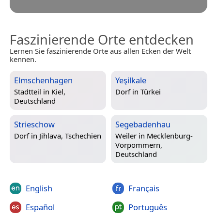
Faszinierende Orte entdecken
Lernen Sie faszinierende Orte aus allen Ecken der Welt
kennen.
Elmschenhagen
Yeşilkale
Stadtteil in
Kiel,
Dorf in
Türkei
Deutschland
Strieschow
Segebadenhau
Dorf in
Jihlava, Tschechien
Weiler in
Mecklenburg-
Vorpommern,
Deutschland
English
Français
Español
Português