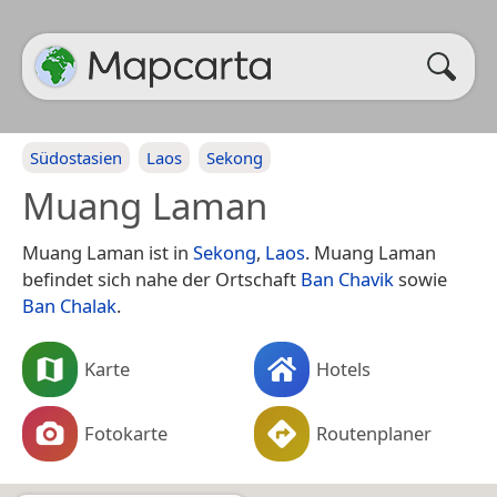
Südostasien
Laos
Sekong
Muang Laman
Muang Laman ist in
Sekong
,
Laos
. Muang Laman
befindet sich nahe der Ortschaft
Ban Chavik
sowie
Ban Chalak
.
Karte
Hotels
Fotokarte
Routenplaner