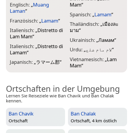
Englisch:
„
Muang
Mam
“
Laman
“
Spanisch:
„
Lamam
“
Französisch:
„
Lamam
“
Thailändisch:
„
เมืองละ
Italienisch:
„
Distretto di
มาม
“
Lam Mam
“
Ukrainisch:
„
Ламам
“
Italienisch:
„
Distretto di
Urdu:
„
لام مام ضلع
“
Lamam
“
Vietnamesisch:
„
Lam
Japanisch:
„
ラマーム郡
“
Mam
“
Ortschaften in der Umgebung
Lernen Sie Reiseziele wie Ban Chavik und Ban Chalak
kennen.
Ban Chavik
Ban Chalak
Ortschaft
Ortschaft, 4 km östlich