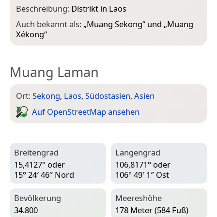
Beschreibung:
Distrikt in Laos
Auch bekannt als:
„
Muang Sekong
“ und „
Muang
Xékong
“
Muang Laman
Ort:
Sekong
,
Laos
,
Südostasien
,
Asien
Auf Open­Street­Map ansehen
Breitengrad
Längengrad
15,4127° oder
106,8171° oder
15° 24′ 46″ Nord
106° 49′ 1″ Ost
Bevölkerung
Meereshöhe
34.800
178 Meter (584 Fuß)