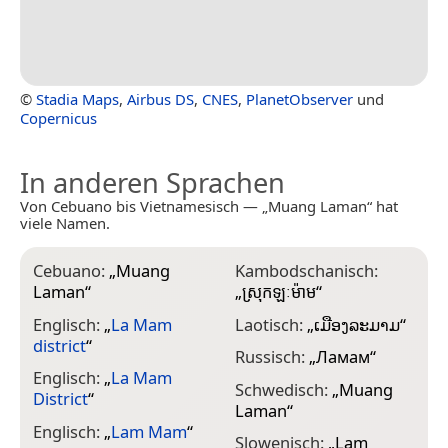
©
Stadia Maps
,
Airbus DS
,
CNES
,
PlanetObserver
und
Copernicus
In anderen Sprachen
Von Cebuano bis Vietnamesisch — „Muang Laman“ hat
viele Namen.
Cebuano:
„
Muang
Kambodschanisch:
Laman
“
„
ស្រុកឡៈម៉ាម
“
Englisch:
„
La Mam
Laotisch:
„
ເມືອງລະມາມ
“
district
“
Russisch:
„
Ламам
“
Englisch:
„
La Mam
Schwedisch:
„
Muang
District
“
Laman
“
Englisch:
„
Lam Mam
“
Slowenisch:
„
Lam