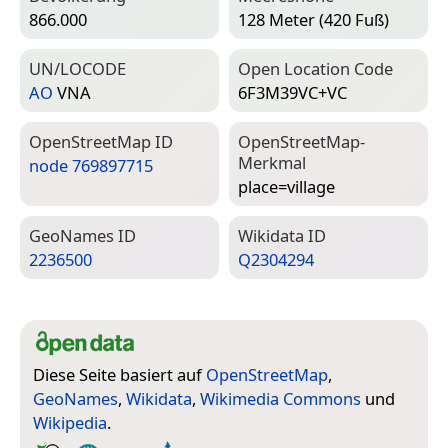
866.000
128 Meter (420 Fuß)
UN/LOCODE
Open Location Code
AO
VNA
6F3M39VC+VC
Open­Street­Map ID
Open­Street­Map-
Merkmal
node 769897715
place=­village
Geo­Names ID
Wiki­data ID
2236500
Q2304294
Diese Seite basiert auf
OpenStreetMap
,
GeoNames
,
Wikidata
,
Wikimedia Commons
und
Wikipedia
.