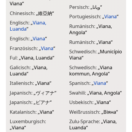
Viana
“
Persisch:
„
ویانا
“
Chinesisch:
„
維亞納
“
Portugiesisch:
„
Viana
“
Englisch:
„
Viana,
Rumänisch:
„
Viana,
Luanda
“
Angola
“
Englisch:
„
Viana
“
Rumänisch:
„
Viana
“
Französisch:
„
Viana
“
Schwedisch:
„
Município
Ful:
„
Viana, Luanda
“
Viana
“
Galicisch:
„
Viana,
Schwedisch:
„
Viana
Luanda
“
kommun, Angola
“
Italienisch:
„
Viana
“
Spanisch:
„
Viana
“
Japanisch:
„
ヴィアナ
“
Swahili:
„
Viana, Angola
“
Japanisch:
„
ビアナ
“
Usbekisch:
„
Viana
“
Katalanisch:
„
Viana
“
Weißrussisch:
„
Віяна
“
Luxemburgisch:
Zulu-Sprache:
„
Viana,
„
Viana
“
Luanda
“