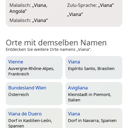
Malaiisch:
„
Viana,
Zulu-Sprache:
„
Viana
“
Angola
“
„
Viana
“
Malaiisch:
„
Viana
“
Orte mit demselben Namen
Entdecken Sie weitere Orte namens „Viana“.
Vienne
Viana
Auvergne-Rhône-Alpes,
Espírito Santo, Brasilien
Frankreich
Bundesland Wien
Avigliana
Österreich
Kleinstadt in
Piemont,
Italien
Viana de Duero
Viana
Dorf in
Kastilien-León,
Dorf in
Navarra, Spanien
Spanien