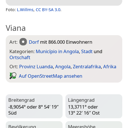
Foto:
L.Willms
,
CC BY-SA 3.0
.
Viana
Art:
Dorf
mit 866.000 Einwohnern
Kategorien:
Município in Angola
,
Stadt
und
Ortschaft
Ort:
Provinz Luanda
,
Angola
,
Zentralafrika
,
Afrika
Auf Open­Street­Map ansehen
Breitengrad
Längengrad
-8,9054° oder 8° 54′ 19″
13,3711° oder
Süd
13° 22′ 16″ Ost
Bevölkerung
Meereshöhe