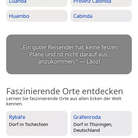
Luanda
Provinz Cabinda
Huambo
Cabinda
„
Ein guter Reisender hat keine festen
Pläne und ist nicht darauf aus,
anzukommen.
“
—
Lǎozǐ
Faszinierende Orte entdecken
Lernen Sie faszinierende Orte aus allen Ecken der Welt
kennen.
Rybáře
Gräfenroda
Dorf in
Tschechien
Dorf in
Thüringen,
Deutschland