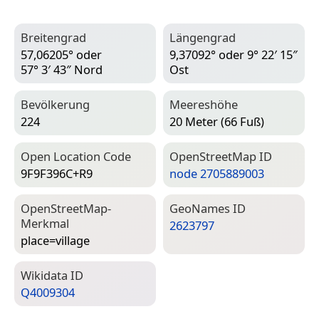
Breitengrad
Längengrad
57,06205° oder
9,37092° oder 9° 22′ 15″
57° 3′ 43″ Nord
Ost
Bevölkerung
Meereshöhe
224
20 Meter (66 Fuß)
Open Location Code
Open­Street­Map ID
9F9F396C+R9
node 2705889003
Open­Street­Map-
Geo­Names ID
Merkmal
2623797
place=­village
Wiki­data ID
Q4009304