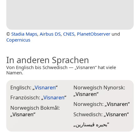
©
Stadia Maps
,
Airbus DS
,
CNES
,
PlanetObserver
und
Copernicus
In anderen Sprachen
Von Englisch bis Schwedisch — „Visnaren“ hat viele
Namen.
Englisch:
„
Visnaren
“
Norwegisch Nynorsk:
„
Visnaren
“
Französisch:
„
Visnaren
“
Norwegisch:
„
Visnaren
“
Norwegisch Bokmål:
„
Visnaren
“
Schwedisch:
„
Visnaren
“
„
بحيره ڤيسنارين
“