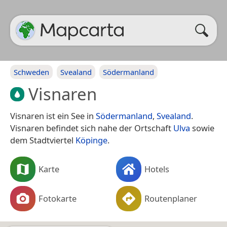
Schweden
Svealand
Södermanland
Visnaren
Visnaren ist ein See in
Södermanland
,
Svealand
.
Visnaren befindet sich nahe der Ortschaft
Ulva
sowie
dem Stadtviertel
Köpinge
.
Karte
Hotels
Fotokarte
Routenplaner