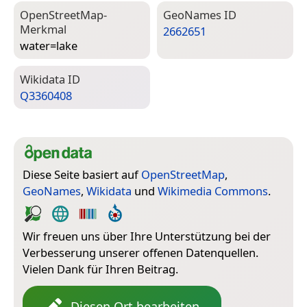
Open­Street­Map-
Geo­Names ID
Merkmal
2662651
water=­lake
Wiki­data ID
Q3360408
Diese Seite basiert auf
OpenStreetMap
,
GeoNames
,
Wikidata
und
Wikimedia Commons
.
Wir freuen uns über Ihre Unterstützung bei der
Verbesserung unserer offenen Datenquellen.
Vielen Dank für Ihren Beitrag.
Diesen Ort bearbeiten