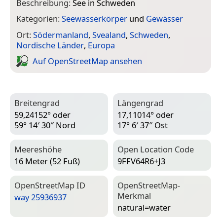
Beschreibung:
See in Schweden
Kategorien:
Seewasserkörper
und
Gewässer
Ort:
Södermanland
,
Svealand
,
Schweden
,
Nordische Länder
,
Europa
Auf Open­Street­Map ansehen
Breitengrad
Längengrad
59,24152° oder
17,11014° oder
59° 14′ 30″ Nord
17° 6′ 37″ Ost
Meereshöhe
Open Location Code
16 Meter (52 Fuß)
9FFV64R6+J3
Open­Street­Map ID
Open­Street­Map-
Merkmal
way 25936937
natural=­water