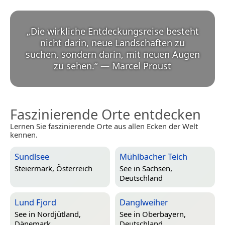
„
Die wirkliche Entdeckungsreise besteht
nicht darin, neue Landschaften zu
suchen, sondern darin, mit neuen Augen
zu sehen.
“
—
Marcel Proust
Faszinierende Orte entdecken
Lernen Sie faszinierende Orte aus allen Ecken der Welt
kennen.
Sundlsee
Mühlbacher Teich
Steiermark, Österreich
See in
Sachsen,
Deutschland
Lund Fjord
Danglweiher
See in
Nordjütland,
See in
Oberbayern,
Dänemark
Deutschland