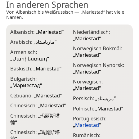
In anderen Sprachen
Von Albanisch bis Weißrussisch — „Mariestad“ hat viele
Namen.
Albanisch:
„
Mariestad
“
Niederländisch:
„
Mariestad
“
Arabisch:
„
مارياستاد
“
Norwegisch Bokmål:
Armenisch:
„
Mariestad
“
„
Մարիեստադ
“
Norwegisch Nynorsk:
Baskisch:
„
Mariestad
“
„
Mariestad
“
Bulgarisch:
Norwegisch:
„
Мариестад
“
„
Mariestad
“
Cebuano:
„
Mariestad
“
Persisch:
„
مریستاد
“
Chinesisch:
„
Mariestad
“
Polnisch:
„
Mariestad
“
Chinesisch:
„
玛丽斯塔
Portugiesisch:
德
“
„
Mariestad
“
Chinesisch:
„
瑪麗斯塔
Rumänisch:
德
“