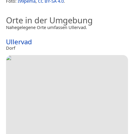
Foto:
I99pema
,
CC BY-SA 4.0
.
Orte in der Umgebung
Nahegelegene Orte umfassen Ullervad.
Ullervad
Dorf