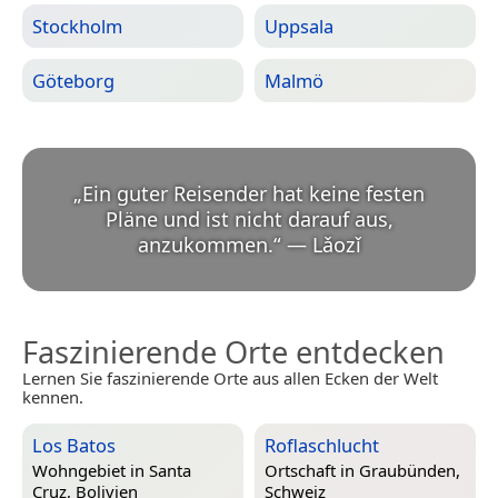
Stockholm
Uppsala
Göteborg
Malmö
„
Ein guter Reisender hat keine festen
Pläne und ist nicht darauf aus,
anzukommen.
“
—
Lǎozǐ
Faszinierende Orte entdecken
Lernen Sie faszinierende Orte aus allen Ecken der Welt
kennen.
Los Batos
Roflaschlucht
Wohngebiet in
Santa
Ortschaft in
Graubünden,
Cruz, Bolivien
Schweiz