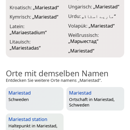
Ungarisch:
„
Mariestad
“
Kroatisch:
„
Mariestad
“
Urdu:
„
ماریے اسٹاڈ
“
Kymrisch:
„
Mariestad
“
Volapük:
„
Mariestad
“
Latein:
„
Mariaestadium
“
Weißrussisch:
„
Марыестад
“
Litauisch:
„
Mariestadas
“
„
Mariestad
“
Orte mit demselben Namen
Entdecken Sie weitere Orte namens „Mariestad“.
Mariestad
Mariestad
Schweden
Ortschaft in
Mariestad,
Schweden
Mariestad station
Haltepunkt in
Mariestad,