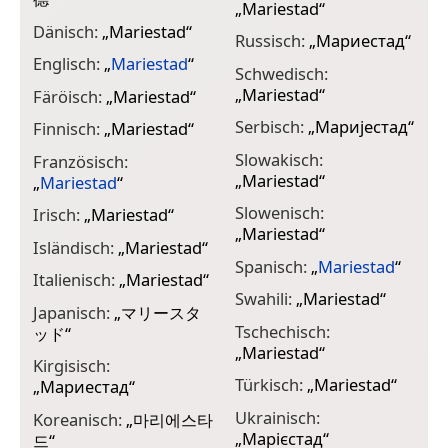
„
Mariestad
“
Dänisch:
„
Mariestad
“
Russisch:
„
Мариестад
“
Englisch:
„
Mariestad
“
Schwedisch:
„
Mariestad
“
Färöisch:
„
Mariestad
“
Serbisch:
„
Маријестад
“
Finnisch:
„
Mariestad
“
Slowakisch:
Französisch:
„
Mariestad
“
„
Mariestad
“
Slowenisch:
Irisch:
„
Mariestad
“
„
Mariestad
“
Isländisch:
„
Mariestad
“
Spanisch:
„
Mariestad
“
Italienisch:
„
Mariestad
“
Swahili:
„
Mariestad
“
Japanisch:
„
マリースタ
Tschechisch:
ッド
“
„
Mariestad
“
Kirgisisch:
Türkisch:
„
Mariestad
“
„
Мариестад
“
Ukrainisch:
Koreanisch:
„
마리에스타
„
Марієстад
“
드
“