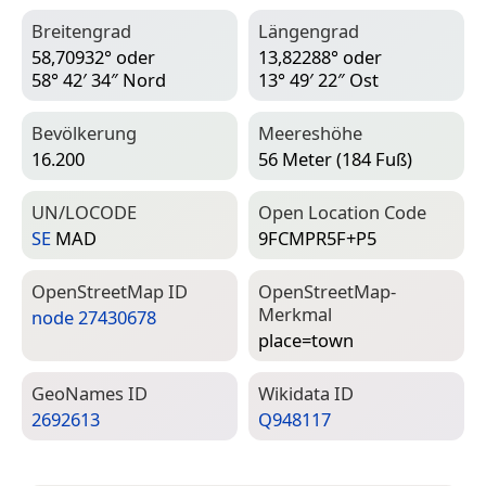
Breitengrad
Längengrad
58,70932° oder
13,82288° oder
58° 42′ 34″ Nord
13° 49′ 22″ Ost
Bevölkerung
Meereshöhe
16.200
56 Meter (184 Fuß)
UN/LOCODE
Open Location Code
SE
MAD
9FCMPR5F+P5
Open­Street­Map ID
Open­Street­Map-
Merkmal
node 27430678
place=­town
Geo­Names ID
Wiki­data ID
2692613
Q948117