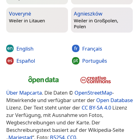
Voverynė
Agnieszków
Weiler in
Litauen
Weiler in
Großpolen,
Polen
English
Français
Español
Português
Über Mapcarta
. Die Daten ©
OpenStreetMap
-
Mitwirkende und verfügbar unter der
Open Database
Lizenz. Der Text steht unter der
CC BY-SA 4.0
Lizenz
zur Verfügung, mit Ausnahme von Fotos,
Wegbeschreibungen und der Karte. Der
Beschreibungstext basiert auf der Wikipedia-Seite
„
Mariestad
“. Foto:
B5254
,
CC0
.