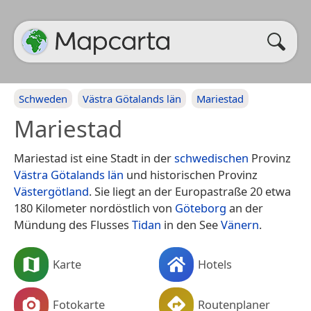
Schweden
Västra Götalands län
Mariestad
Mariestad
Mariestad ist eine Stadt in der
schwedischen
Provinz
Västra Götalands län
und historischen Provinz
Västergötland
. Sie liegt an der Europastraße 20 etwa
180 Kilometer nordöstlich von
Göteborg
an der
Mündung des Flusses
Tidan
in den See
Vänern
.
Karte
Hotels
Fotokarte
Routenplaner