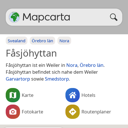
Svealand
Örebro län
Nora
Fåsjöhyttan
Fåsjöhyttan ist ein Weiler in
Nora
,
Örebro län
.
Fåsjöhyttan befindet sich nahe dem Weiler
Garvartorp
sowie
Smedstorp
.
Karte
Hotels
Fotokarte
Routenplaner