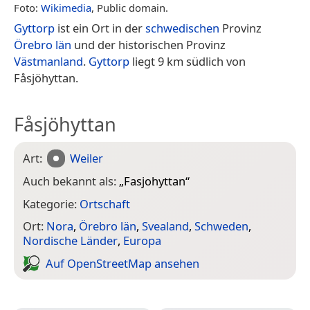
Foto:
Wikimedia
, Public domain.
Gyttorp
ist ein Ort in der
schwedischen
Provinz
Örebro län
und der historischen Provinz
Västmanland
.
Gyttorp
liegt 9 km südlich von
Fåsjöhyttan.
Fåsjöhyttan
Art:
Weiler
Auch bekannt als:
„
Fasjohyttan
“
Kategorie:
Ortschaft
Ort:
Nora
,
Örebro län
,
Svealand
,
Schweden
,
Nordische Länder
,
Europa
Auf Open­Street­Map ansehen