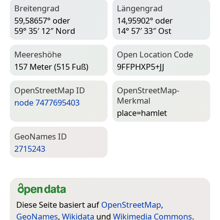
Breitengrad
Längengrad
59,58657° oder
14,95902° oder
59° 35′ 12″ Nord
14° 57′ 33″ Ost
Meereshöhe
Open Location Code
157 Meter (515 Fuß)
9FFPHXP5+JJ
Open­Street­Map ID
Open­Street­Map-
Merkmal
node 7477695403
place=­hamlet
Geo­Names ID
2715243
Diese Seite basiert auf
OpenStreetMap
,
GeoNames
,
Wikidata
und
Wikimedia Commons
.