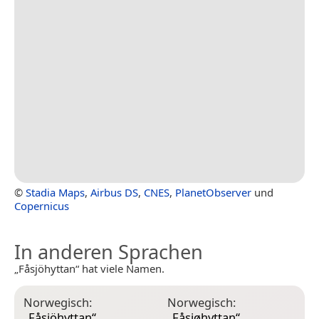
©
Stadia Maps
,
Airbus DS
,
CNES
,
PlanetObserver
und
Copernicus
In anderen Sprachen
„Fåsjöhyttan“ hat viele Namen.
Norwegisch:
Norwegisch:
„
Fåsjöhyttan
“
„
Fåsjøhyttan
“