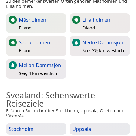
Zu den bemerkenswerten Orten gehören Måsholmen und
Lilla holmen.
Måsholmen
Lilla holmen
Eiland
Eiland
Stora holmen
Nedre Dammsjön
Eiland
See, 3½ km westlich
Mellan-Dammsjön
See, 4 km westlich
Svealand
: Sehenswerte
Reiseziele
Erfahren Sie mehr über Stockholm, Uppsala, Örebro und
Västerås.
Stockholm
Uppsala