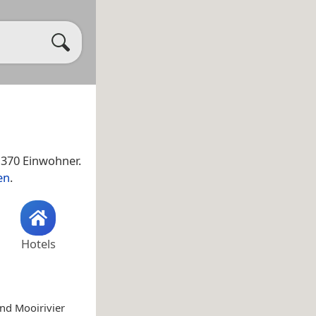
370 Einwohner.
en
.
Hotels
nd Mooirivier