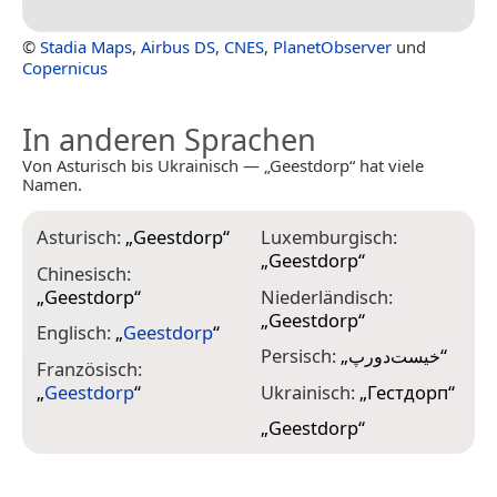
©
Stadia Maps
,
Airbus DS
,
CNES
,
PlanetObserver
und
Copernicus
In anderen Sprachen
Von Asturisch bis Ukrainisch — „Geestdorp“ hat viele
Namen.
Asturisch:
„
Geestdorp
“
Luxemburgisch:
„
Geestdorp
“
Chinesisch:
„
Geestdorp
“
Niederländisch:
„
Geestdorp
“
Englisch:
„
Geestdorp
“
Persisch:
„
خیست‌دورپ
“
Französisch:
„
Geestdorp
“
Ukrainisch:
„
Гестдорп
“
„
Geestdorp
“