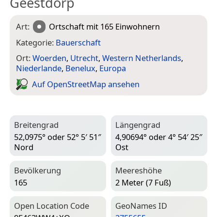
Geestdorp
Art:
Ortschaft
mit 165 Einwohnern
Kategorie:
Bauerschaft
Ort:
Woerden
,
Utrecht
,
Western Netherlands
,
Niederlande
,
Benelux
,
Europa
Auf Open­Street­Map ansehen
Breitengrad
Längengrad
52,0975° oder 52° 5′ 51″
4,90694° oder 4° 54′ 25″
Nord
Ost
Bevölkerung
Meereshöhe
165
2 Meter (7 Fuß)
Open Location Code
Geo­Names ID