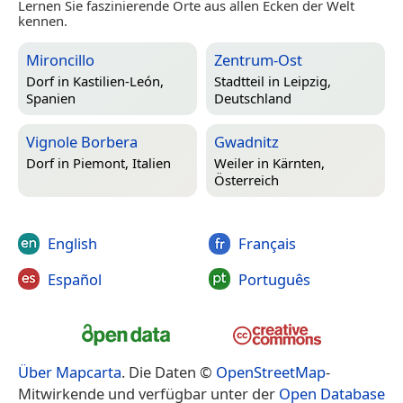
Lernen Sie faszinierende Orte aus allen Ecken der Welt
kennen.
Mironcillo
Zentrum-Ost
Dorf in
Kastilien-León,
Stadtteil in
Leipzig,
Spanien
Deutschland
Vignole Borbera
Gwadnitz
Dorf in
Piemont, Italien
Weiler in
Kärnten,
Österreich
English
Français
Español
Português
Über Mapcarta
. Die Daten ©
OpenStreetMap
-
Mitwirkende und verfügbar unter der
Open Database