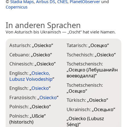
©
Stadia Maps
,
Airbus DS
,
CNES
,
PlanetObserver
und
Copernicus
In anderen Sprachen
Von Asturisch bis Ukrainisch — „Oscht“ hat viele Namen.
Asturisch:
„
Osiecko
“
Tatarisch:
„
Осецко
“
Cebuano:
„
Osiecko
“
Tschechisch:
„
Osiecko
“
Chinesisch:
„
Osiecko
“
Tschetschenisch:
„
Осецко (Лебушанийн
Englisch:
„
Osiecko,
воеводалла)
“
Lubusz Voivodeship
“
Tschetschenisch:
Englisch:
„
Osiecko
“
„
Осецко
“
Französisch:
„
Osiecko
“
Türkisch:
„
Osiecko
“
Polnisch:
„
Osiecko
“
Ukrainisch:
„
Осецько
“
Polnisch:
„
Ußcie
“
„
Osiecko (Lubusz
(historisch)
Séng)
“