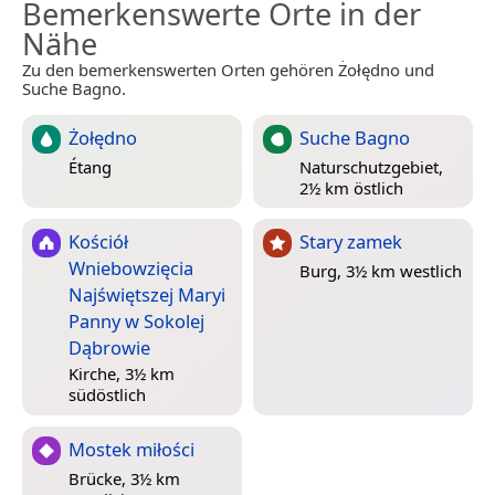
Bemerkenswerte Orte in der
Nähe
Zu den bemerkenswerten Orten gehören Żołędno und
Suche Bagno.
Żołędno
Suche Bagno
Étang
Naturschutzgebiet,
2½ km östlich
Kościół
Stary zamek
Wniebowzięcia
Burg, 3½ km westlich
Najświętszej Maryi
Panny w Sokolej
Dąbrowie
Kirche, 3½ km
südöstlich
Mostek miłości
Brücke, 3½ km