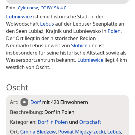
Foto:
Cyku new
,
CC BY-SA 4.0
.
Lubniewice
ist eine historische Stadt in der
Woiwodschaft
Lebus
auf der Lebuser Seenplatte an
den Seen Lubiąż, Krajnik und Lubniewsko in
Polen
.
Der Ort liegt in der historischen Region
Neumark/Lebus unweit von
Słubice
und ist
insbesondere für seine historische Altstadt sowie als
Wassersportzentrum bekannt.
Lubniewice
liegt 4 km
westlich von Oscht.
Oscht
Art:
Dorf
mit 420 Einwohnern
Beschreibung:
Dorf in Polen
Kategorien:
Dorf in Polen
und
Ortschaft
Ort:
Gmina Bledzew
,
Powiat Międzyrzecki
,
Lebus
,