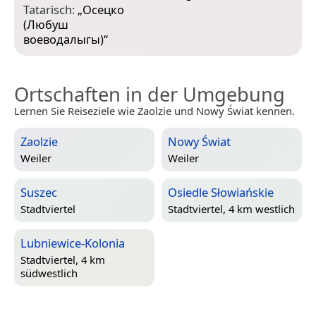
Tatarisch:
„
Осецко
(Любуш
воеводалыгы)
“
Ortschaften in der Umgebung
Lernen Sie Reiseziele wie Zaolzie und Nowy Świat kennen.
Zaolzie
Nowy Świat
Weiler
Weiler
Suszec
Osiedle Słowiańskie
Stadtviertel
Stadtviertel, 4 km westlich
Lubniewice-Kolonia
Stadtviertel, 4 km
südwestlich