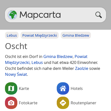
Lebus
Powiat Międzyrzecki
Gmina Bledzew
Oscht
Oscht ist ein Dorf in
Gmina Bledzew
,
Powiat
Międzyrzecki
,
Lebus
und hat etwa 420 Einwohner.
Oscht befindet sich nahe dem Weiler
Zaolzie
sowie
Nowy Świat
.
Karte
Hotels
Fotokarte
Routenplaner