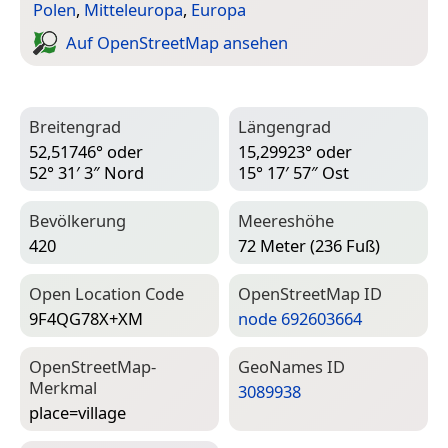
Polen
,
Mitteleuropa
,
Europa
Auf Open­Street­Map ansehen
Breitengrad
Längengrad
52,51746° oder
15,29923° oder
52° 31′ 3″ Nord
15° 17′ 57″ Ost
Bevölkerung
Meereshöhe
420
72 Meter (236 Fuß)
Open Location Code
Open­Street­Map ID
9F4QG78X+XM
node 692603664
Open­Street­Map-
Geo­Names ID
Merkmal
3089938
place=­village