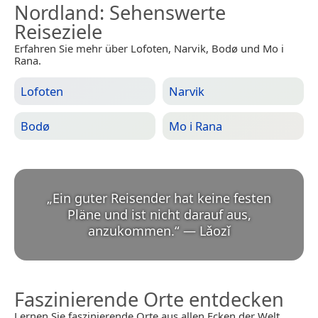
Nordland
: Sehenswerte
Reiseziele
Erfahren Sie mehr über Lofoten, Narvik, Bodø und Mo i
Rana.
Lofoten
Narvik
Bodø
Mo i Rana
„
Ein guter Reisender hat keine festen
Pläne und ist nicht darauf aus,
anzukommen.
“
—
Lǎozǐ
Faszinierende Orte entdecken
Lernen Sie faszinierende Orte aus allen Ecken der Welt