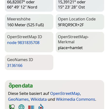
66,82007° oder
15,39121° oder
66° 49′ 12″ Nord
15° 23′ 28″ Ost
Meereshöhe
Open Location Code
160 Meter (525 Fuß)
9FRQR9CR+2F
Open­Street­Map ID
Open­Street­Map-
Merkmal
node 9831835708
place=­hamlet
Geo­Names ID
3136166
Diese Seite basiert auf
OpenStreetMap
,
GeoNames
,
Wikidata
und
Wikimedia Commons
.