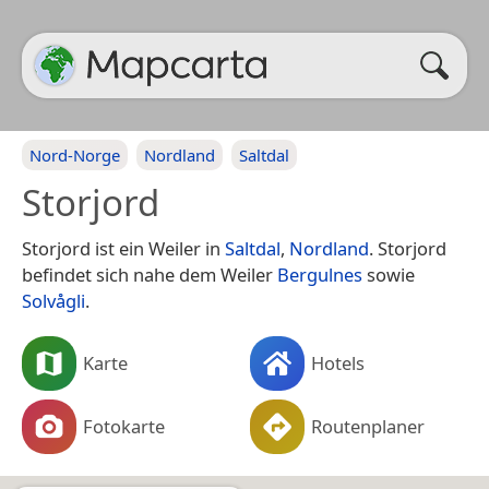
Nord-Norge
Nordland
Saltdal
Storjord
Storjord ist ein Weiler in
Saltdal
,
Nordland
. Storjord
befindet sich nahe dem Weiler
Bergulnes
sowie
Solvågli
.
Karte
Hotels
Fotokarte
Routenplaner