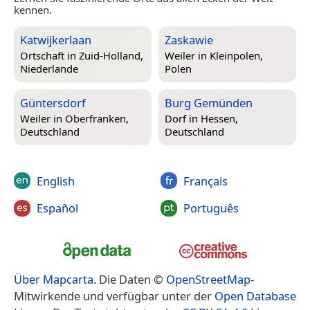
kennen.
Katwijkerlaan
Zaskawie
Ortschaft in
Zuid-Holland,
Weiler in
Kleinpolen,
Niederlande
Polen
Güntersdorf
Burg Gemünden
Weiler in
Oberfranken,
Dorf in
Hessen,
Deutschland
Deutschland
English
Français
Español
Português
Über Mapcarta
. Die Daten ©
OpenStreetMap
-
Mitwirkende und verfügbar unter der
Open Database