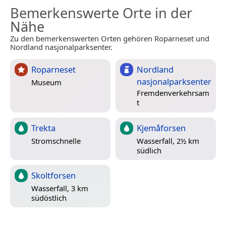
Bemerkenswerte Orte in der
Nähe
Zu den bemerkenswerten Orten gehören Roparneset und
Nordland nasjonalparksenter.
Roparneset
Nordland
nasjonalparksenter
Museum
Fremdenverkehrsam
t
Trekta
Kjemåforsen
Stromschnelle
Wasserfall, 2½ km
südlich
Skoltforsen
Wasserfall, 3 km
südöstlich