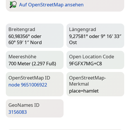
Auf Open­Street­Map ansehen
Breitengrad
Längengrad
60,98356° oder
9,27581° oder 9° 16′ 33″
60° 59′ 1″ Nord
Ost
Meereshöhe
Open Location Code
700 Meter (2.297 Fuß)
9FGFX7MG+C8
Open­Street­Map ID
Open­Street­Map-
Merkmal
node 9651006922
place=­hamlet
Geo­Names ID
3156083