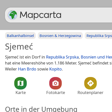
Balkanhalbinsel
Bosnien & Herzegowina
Republika Srp
Sjemeć
Sjemeć ist ein Dorf in
Republika Srpska
,
Bosnien und He
hat eine Meereshöhe von 1.186 Meter. Sjemeć befindet 
Weiler
Han Brdo
sowie
Kopito
.
Karte
Fotokarte
Routenplaner
Orte in der Umgebung