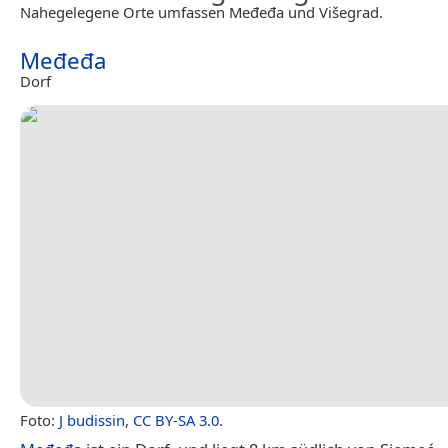
Nahegelegene Orte umfassen Međeđa und Višegrad.
Međeđa
Dorf
Foto:
J budissin
,
CC BY-SA 3.0
.