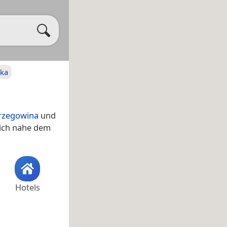
ska
rzegowina
und
sich nahe dem
Hotels