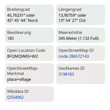
Breitengrad
Längengrad
45,76231° oder
13,90759° oder
45° 45′ 44″ Nord
13° 54′ 27″ Ost
Bevölkerung
Meereshöhe
185
345 Meter (1.132 Fuß)
Open Location Code
Open­Street­Map ID
8FQMQW65+W2
node 286572143
Open­Street­Map-
Geo­Names ID
Merkmal
3198183
place=­village
Wiki­data ID
Q554062