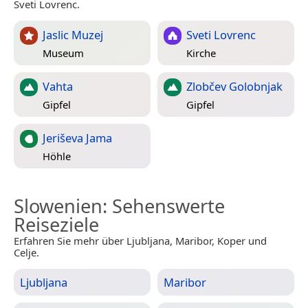
Sveti Lovrenc.
Jaslic Muzej
Sveti Lovrenc
Museum
Kirche
Vahta
Zlobčev Golobnjak
Gipfel
Gipfel
Jeriševa Jama
Höhle
Slowenien
: Sehenswerte
Reiseziele
Erfahren Sie mehr über Ljubljana, Maribor, Koper und
Celje.
Ljubljana
Maribor