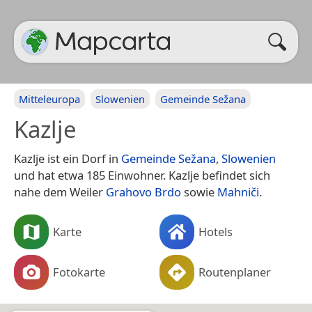
Mitteleuropa
Slowenien
Gemeinde Sežana
Kazlje
Kazlje ist ein Dorf in
Gemeinde Sežana
,
Slowenien
und hat etwa 185 Einwohner. Kazlje befindet sich
nahe dem Weiler
Grahovo Brdo
sowie
Mahniči
.
Karte
Hotels
Fotokarte
Routenplaner