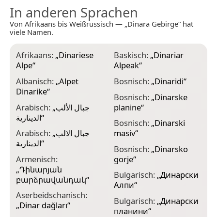
In anderen Sprachen
Von Afrikaans bis Weißrussisch — „Dinara Gebirge“ hat
viele Namen.
Afrikaans:
„
Dinariese
Baskisch:
„
Dinariar
D
Alpe
“
Alpeak
“
A
Albanisch:
„
Alpet
Bosnisch:
„
Dinaridi
“
D
Dinarike
“
Bosnisch:
„
Dinarske
D
Arabisch:
„
جبال الألب
planine
“
A
الدينارية
“
Bosnisch:
„
Dinarski
D
Arabisch:
„
جبال الالب
masiv
“
b
الدينارية
“
Bosnisch:
„
Dinarsko
E
Armenisch:
gorje
“
E
„
Դինարյան
Bulgarisch:
„
Динарски
M
բարձրավանդակ
“
Алпи
“
E
Aserbeidschanisch:
Bulgarisch:
„
Динарски
M
„
Dinar dağları
“
планини
“
E