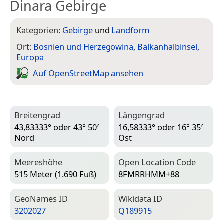
Dinara Gebirge
Kategorien:
Gebirge
und
Landform
Ort:
Bosnien und Herzegowina
,
Balkanhalbinsel
,
Europa
Auf Open­Street­Map ansehen
Breitengrad
Längengrad
43,83333° oder 43° 50′
16,58333° oder 16° 35′
Nord
Ost
Meereshöhe
Open Location Code
515 Meter (1.690 Fuß)
8FMRRHMM+88
Geo­Names ID
Wiki­data ID
3202027
Q189915