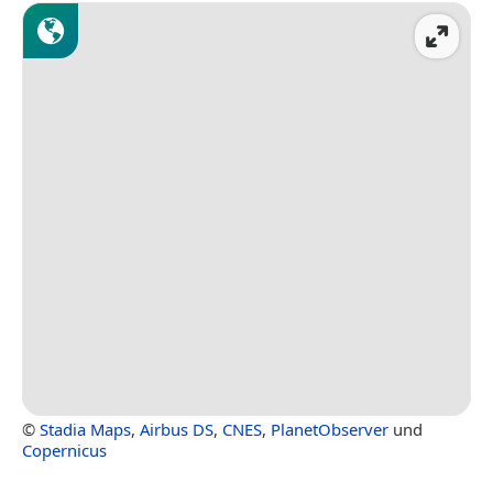
©
Stadia Maps
,
Airbus DS
,
CNES
,
PlanetObserver
und
Copernicus