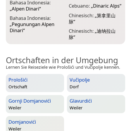
Bahasa Indonesia:
Cebuano:
„
Dinaric Alps
“
R
„
Alpen Dinari
“
Chinesisch:
„
第拿里山
E
Bahasa Indonesia:
脉
“
„
Pegunungan Alpen
E
Dinari
“
Chinesisch:
„
迪纳拉山
m
脉
“
Ortschaften in der Umgebung
Lernen Sie Reiseziele wie Prološići und Vučipolje kennen.
Prološići
Vučipolje
Ortschaft
Dorf
Gornji Domjanovići
Glavurdići
Weiler
Weiler
Domjanovići
Weiler