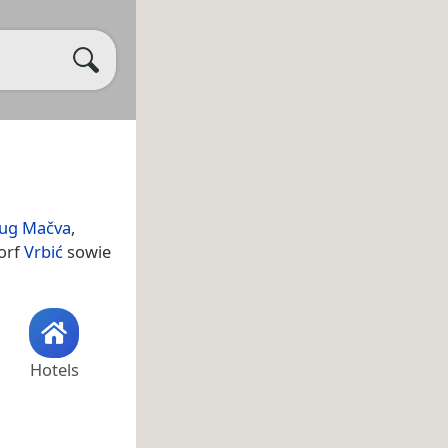
ug Mačva
,
Dorf
Vrbić
sowie
Hotels