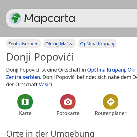
Zentralserbien
Okrug Mačva
Opština Krupanj
Donji Popovići
Donji Popovići ist eine Ortschaft in
Opština Krupanj
,
Okr
Zentralserbien
. Donji Popovići befindet sich nahe dem 
der Ortschaft
Vasići
.
Karte
Fotokarte
Routenplaner
Orte in der Umgebung