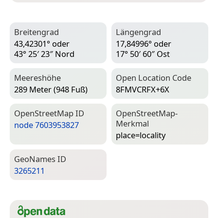
Breitengrad
Längengrad
43,42301° oder
17,84996° oder
43° 25′ 23″ Nord
17° 50′ 60″ Ost
Meereshöhe
Open Location Code
289 Meter (948 Fuß)
8FMVCRFX+6X
Open­Street­Map ID
Open­Street­Map-
Merkmal
node 7603953827
place=­locality
Geo­Names ID
3265211