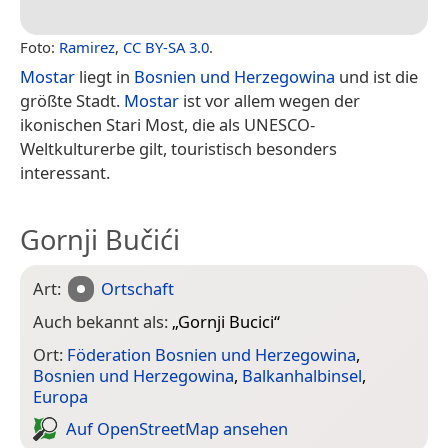
Foto:
Ramirez
,
CC BY-SA 3.0
.
Mostar
liegt in
Bosnien und Herzegowina
und ist die
größte Stadt.
Mostar
ist vor allem wegen der
ikonischen Stari Most, die als UNESCO-
Weltkulturerbe gilt, touristisch besonders
interessant.
Gornji Bučići
Art:
Ortschaft
Auch bekannt als:
„
Gornji Bucici
“
Ort:
Föderation Bosnien und Herzegowina
,
Bosnien und Herzegowina
,
Balkanhalbinsel
,
Europa
Auf Open­Street­Map ansehen