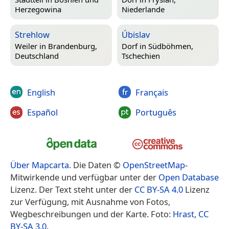
Herzegowina
Niederlande
Strehlow
Úbislav
Weiler in
Brandenburg,
Dorf in
Südböhmen,
Deutschland
Tschechien
English
Français
Español
Português
Über Mapcarta
. Die Daten ©
OpenStreetMap
-
Mitwirkende und verfügbar unter der
Open Database
Lizenz. Der Text steht unter der
CC BY-SA 4.0
Lizenz
zur Verfügung, mit Ausnahme von Fotos,
Wegbeschreibungen und der Karte. Foto:
Hrast
,
CC
BY-SA 3.0
.