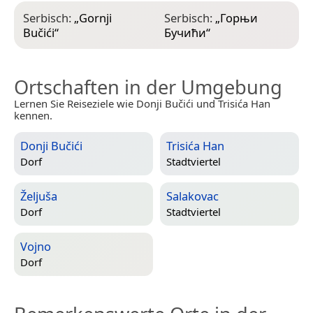
Serbisch:
„
Gornji
Serbisch:
„
Горњи
Bučići
“
Бучићи
“
Ortschaften in der Umgebung
Lernen Sie Reiseziele wie Donji Bučići und Trisića Han
kennen.
Donji Bučići
Trisića Han
Dorf
Stadtviertel
Željuša
Salakovac
Dorf
Stadtviertel
Vojno
Dorf