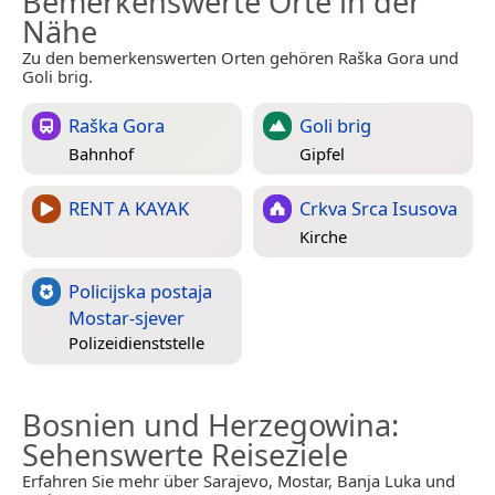
Bemerkenswerte Orte in der
Nähe
Zu den bemerkenswerten Orten gehören Raška Gora und
Goli brig.
Raška Gora
Goli brig
Bahnhof
Gipfel
RENT A KAYAK
Crkva Srca Isusova
Kirche
Policijska postaja
Mostar-sjever
Polizeidienststelle
Bosnien und Herzegowina
:
Sehenswerte Reiseziele
Erfahren Sie mehr über Sarajevo, Mostar, Banja Luka und