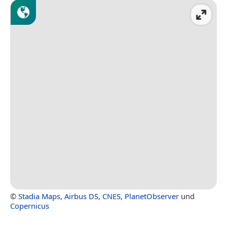
©
Stadia Maps
,
Airbus DS
,
CNES
,
PlanetObserver
und
Copernicus