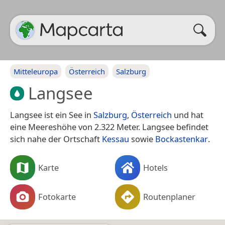
Mitteleuropa
Österreich
Salzburg
Langsee
Langsee ist ein See in
Salzburg
,
Österreich
und hat
eine Meereshöhe von 2.322 Meter. Langsee befindet
sich nahe der Ortschaft
Kessau
sowie
Bockastenkar
.
Karte
Hotels
Fotokarte
Routenplaner