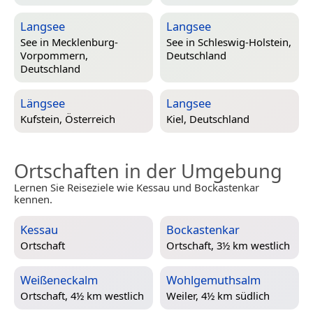
Langsee
Langsee
See in
Mecklenburg-
See in
Schleswig-Holstein,
Vorpommern,
Deutschland
Deutschland
Längsee
Langsee
Kufstein, Österreich
Kiel, Deutschland
Ortschaften in der Umgebung
Lernen Sie Reiseziele wie Kessau und Bockastenkar
kennen.
Kessau
Bockastenkar
Ortschaft
Ortschaft, 3½ km westlich
Weißeneckalm
Wohlgemuthsalm
Ortschaft, 4½ km westlich
Weiler, 4½ km südlich