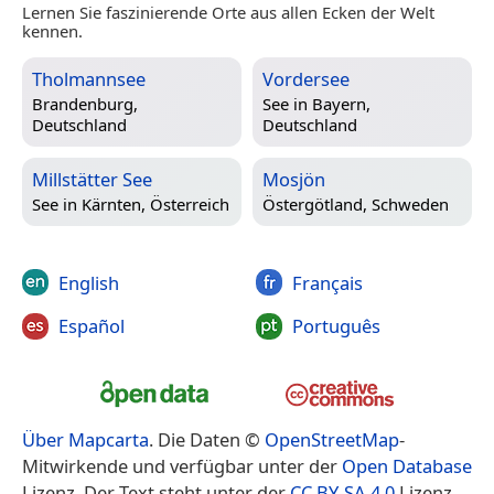
Lernen Sie faszinierende Orte aus allen Ecken der Welt
kennen.
Tholmannsee
Vordersee
Brandenburg,
See in
Bayern,
Deutschland
Deutschland
Millstätter See
Mosjön
See in
Kärnten, Österreich
Östergötland, Schweden
English
Français
Español
Português
Über Mapcarta
. Die Daten ©
OpenStreetMap
-
Mitwirkende und verfügbar unter der
Open Database
Lizenz. Der Text steht unter der
CC BY-SA 4.0
Lizenz