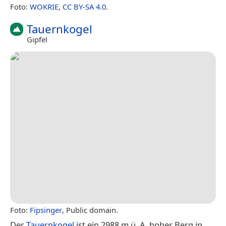
Foto:
WOKRIE
,
CC BY-SA 4.0
.
Tauernkogel
Gipfel
Foto:
Fipsinger
, Public domain.
Der
Tauernkogel
ist ein 2988 m ü. A. hoher Berg in