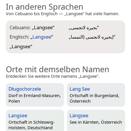
In anderen Sprachen
Von Cebuano bis Englisch — „Langsee“ hat viele Namen.
Cebuano:
„
Langsee
“
„
بحيره لانجسى
“
Englisch:
„
Langsee
“
„
بحيره لانجسى (النمسا)
“
„
Langsee
“
Orte mit demselben Namen
Entdecken Sie weitere Orte namens „Langsee“.
Długochorzele
Lang See
Dorf in
Ermland-Masuren,
Ortschaft in
Burgenland,
Polen
Österreich
Langsee
Längsee
Ortschaft in
Schleswig-
See in
Kärnten, Österreich
Holstein, Deutschland