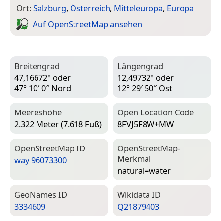
Ort:
Salzburg
,
Österreich
,
Mitteleuropa
,
Europa
Auf Open­Street­Map ansehen
Breitengrad
Längengrad
47,16672° oder
12,49732° oder
47° 10′ 0″ Nord
12° 29′ 50″ Ost
Meereshöhe
Open Location Code
2.322 Meter (7.618 Fuß)
8FVJ5F8W+MW
Open­Street­Map ID
Open­Street­Map-
Merkmal
way 96073300
natural=­water
Geo­Names ID
Wiki­data ID
3334609
Q21879403