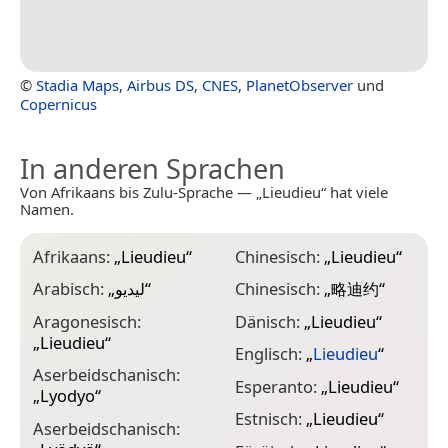
©
Stadia Maps
,
Airbus DS
,
CNES
,
PlanetObserver
und
Copernicus
In anderen Sprachen
Von Afrikaans bis Zulu-Sprache — „Lieudieu“ hat viele
Namen.
Afrikaans:
„
Lieudieu
“
Chinesisch:
„
Lieudieu
“
I
Arabisch:
„
ليديو
“
Chinesisch:
„
略迪约
“
I
Aragonesisch:
Dänisch:
„
Lieudieu
“
I
„
Lieudieu
“
Englisch:
„
Lieudieu
“
I
Aserbeidschanisch:
Esperanto:
„
Lieudieu
“
I
„
Lyodyo
“
Estnisch:
„
Lieudieu
“
I
Aserbeidschanisch: