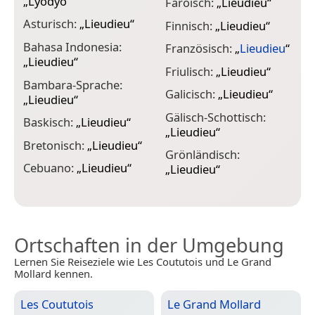
„
Lyödyö
“
Färöisch:
„
Lieudieu
“
K
Asturisch:
„
Lieudieu
“
Finnisch:
„
Lieudieu
“
K
Bahasa Indonesia:
Französisch:
„
Lieudieu
“
K
„
Lieudieu
“
„
Friulisch:
„
Lieudieu
“
Bambara-Sprache:
K
Galicisch:
„
Lieudieu
“
„
Lieudieu
“
K
Gälisch-Schottisch:
Baskisch:
„
Lieudieu
“
„
Lieudieu
“
K
Bretonisch:
„
Lieudieu
“
Grönländisch:
K
Cebuano:
„
Lieudieu
“
„
Lieudieu
“
L
Ortschaften in der Umgebung
Lernen Sie Reiseziele wie Les Coututois und Le Grand
Mollard kennen.
Les Coututois
Le Grand Mollard