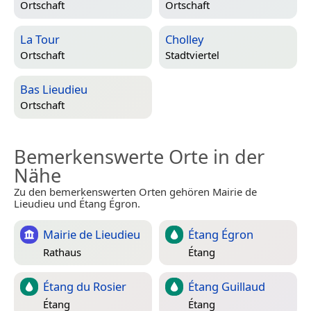
Ortschaft
Ortschaft
La Tour
Cholley
Ortschaft
Stadtviertel
Bas Lieudieu
Ortschaft
Bemerkenswerte Orte in der
Nähe
Zu den bemerkenswerten Orten gehören Mairie de
Lieudieu und Étang Égron.
Mairie de Lieudieu
Étang Égron
Rathaus
Étang
Étang du Rosier
Étang Guillaud
Étang
Étang