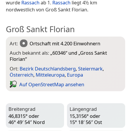
wurde
Rassach
ab 1.
Rassach
liegt 4½ km
nordwestlich von Groß Sankt Florian.
Groß Sankt Florian
Art:
Ortschaft
mit 4.200 Einwohnern
Auch bekannt als:
„
60346
“ und „
Gross Sankt
Florian
“
Ort:
Bezirk Deutschlandsberg
,
Steiermark
,
Österreich
,
Mitteleuropa
,
Europa
Auf Open­Street­Map ansehen
Breitengrad
Längengrad
46,8315° oder
15,3156° oder
46° 49′ 54″ Nord
15° 18′ 56″ Ost