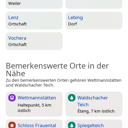
Weiler
Lenz
Lebing
Ortschaft
Dorf
Vochera
Ortschaft
Bemerkenswerte Orte in der
Nähe
Zu den bemerkenswerten Orten gehören Wettmannstätten
und Waldschacher Teich.
Wettmannstätten
Waldschacher
Teich
Haltepunkt, 5 km
östlich
Étang, 7 km östlich
Schloss Frauental
Spiegelteich