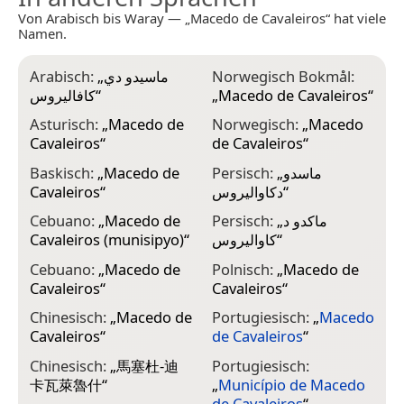
Von Arabisch bis Waray — „Macedo de Cavaleiros“ hat viele
Namen.
Arabisch:
„
ماسيدو دي
Norwegisch Bokmål:
كافاليروس
“
„
Macedo de Cavaleiros
“
Asturisch:
„
Macedo de
Norwegisch:
„
Macedo
Cavaleiros
“
de Cavaleiros
“
Baskisch:
„
Macedo de
Persisch:
„
ماسدو
Cavaleiros
“
دکاوالیروس
“
Cebuano:
„
Macedo de
Persisch:
„
ماکدو د
Cavaleiros (munisipyo)
“
کاوالیروس
“
Cebuano:
„
Macedo de
Polnisch:
„
Macedo de
Cavaleiros
“
Cavaleiros
“
Chinesisch:
„
Macedo de
Portugiesisch:
„
Macedo
Cavaleiros
“
de Cavaleiros
“
Chinesisch:
„
馬塞杜-迪
Portugiesisch:
卡瓦萊魯什
“
„
Município de Macedo
de Cavaleiros
“