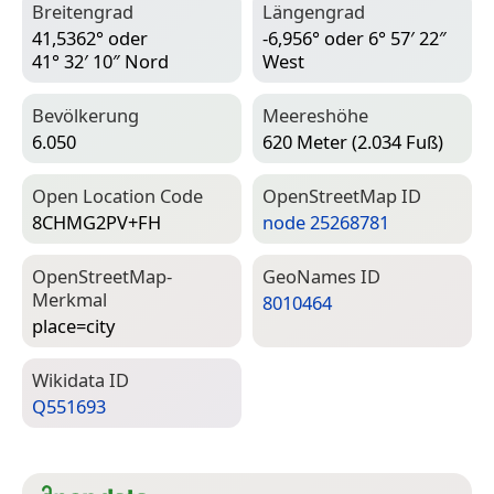
Breitengrad
Längengrad
41,5362° oder
-6,956° oder 6° 57′ 22″
41° 32′ 10″ Nord
West
Bevölkerung
Meereshöhe
6.050
620 Meter (2.034 Fuß)
Open Location Code
Open­Street­Map ID
8CHMG2PV+FH
node 25268781
Open­Street­Map-
Geo­Names ID
Merkmal
8010464
place=­city
Wiki­data ID
Q551693