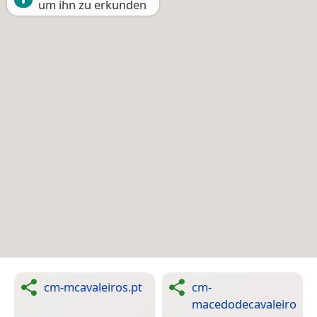
um ihn zu erkunden
cm-mcavaleiros.pt
cm-
macedodecavaleiro