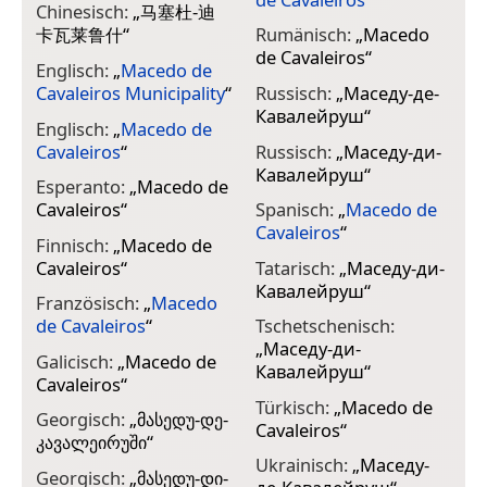
Chinesisch:
„
马塞杜-迪
卡瓦莱鲁什
“
Rumänisch:
„
Macedo
de Cavaleiros
“
Englisch:
„
Macedo de
Cavaleiros Municipality
“
Russisch:
„
Маседу-де-
Кавалейруш
“
Englisch:
„
Macedo de
Cavaleiros
“
Russisch:
„
Маседу-ди-
Кавалейруш
“
Esperanto:
„
Macedo de
Cavaleiros
“
Spanisch:
„
Macedo de
Cavaleiros
“
Finnisch:
„
Macedo de
Cavaleiros
“
Tatarisch:
„
Маседу-ди-
Кавалейруш
“
Französisch:
„
Macedo
de Cavaleiros
“
Tschetschenisch:
„
Маседу-ди-
Galicisch:
„
Macedo de
Кавалейруш
“
Cavaleiros
“
Türkisch:
„
Macedo de
Georgisch:
„
მასედუ-დე-
Cavaleiros
“
კავალეირუში
“
Ukrainisch:
„
Маседу-
Georgisch:
„
მასედუ-დი-