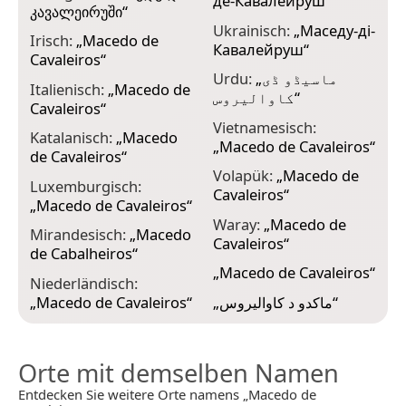
де-Кавалейруш
“
კავალეირუში
“
Ukrainisch:
„
Маседу-ді-
Irisch:
„
Macedo de
Кавалейруш
“
Cavaleiros
“
Urdu:
„
ماسیڈو ڈی
Italienisch:
„
Macedo de
کاوالیروس
“
Cavaleiros
“
Vietnamesisch:
Katalanisch:
„
Macedo
„
Macedo de Cavaleiros
“
de Cavaleiros
“
Volapük:
„
Macedo de
Luxemburgisch:
Cavaleiros
“
„
Macedo de Cavaleiros
“
Waray:
„
Macedo de
Mirandesisch:
„
Macedo
Cavaleiros
“
de Cabalheiros
“
„
Macedo de Cavaleiros
“
Niederländisch:
„
Macedo de Cavaleiros
“
„
ماکدو د کاوالیروس
“
Orte mit demselben Namen
Entdecken Sie weitere Orte namens „Macedo de