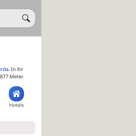
rda
. In ihr
877 Meter.
Hotels