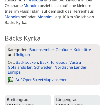
Ortsname
Moholm
bezieht sich auf eine kleinere
Insel im Fluss Tidan, auf dem sich das Herrenhaus
Moholm
befindet.
Moholm
liegt 10 km südlich von
Bäcks Kyrka.
Bäcks Kyrka
Kategorien:
Bauensemble
,
Gebäude
,
Kultstätte
und
Religion
Ort:
Bäck socken
,
Bäck
,
Töreboda
,
Västra
Götalands län
,
Schweden
,
Nordische Länder
,
Europa
Auf Open­Street­Map ansehen
Breitengrad
Längengrad