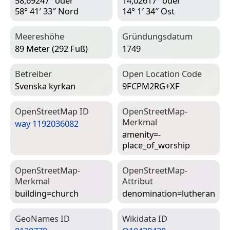
58,69247° oder
14,02617° oder
58° 41′ 33″ Nord
14° 1′ 34″ Ost
Meereshöhe
Gründungsdatum
89 Meter (292 Fuß)
1749
Betreiber
Open Location Code
Svenska kyrkan
9FCPM2RG+XF
Open­Street­Map ID
Open­Street­Map-
Merkmal
way 1192036082
amenity=­
place_of_worship
Open­Street­Map-
Open­Street­Map-
Merkmal
Attribut
building=­church
denomination=­lutheran
Geo­Names ID
Wiki­data ID