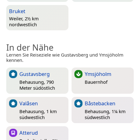
Bruket
Weiler, 2½ km
nordwestlich
In der Nähe
Lernen Sie Reiseziele wie Gustavsberg und Ymsjöholm
kennen.
Gustavsberg
Ymsjöholm
Behausung, 790
Bauernhof
Meter südöstlich
Valåsen
Båstebacken
Behausung, 1 km
Behausung, 1¼ km
südwestlich
südwestlich
Atterud