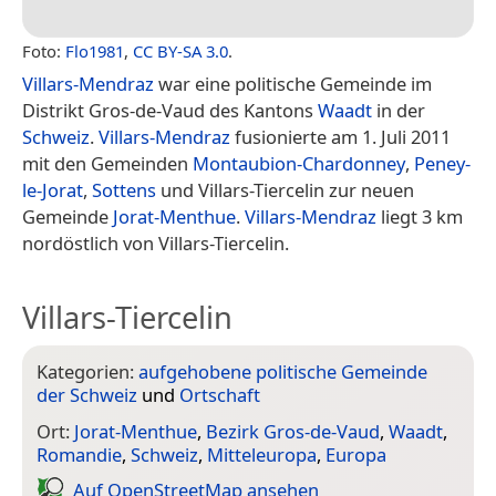
Foto:
Flo1981
,
CC BY-SA 3.0
.
Villars-Mendraz
war eine politische Gemeinde im
Distrikt Gros-de-Vaud des Kantons
Waadt
in der
Schweiz
.
Villars-Mendraz
fusionierte am 1. Juli 2011
mit den Gemeinden
Montaubion-Chardonney
,
Peney-
le-Jorat
,
Sottens
und Villars-Tiercelin zur neuen
Gemeinde
Jorat-Menthue
.
Villars-Mendraz
liegt 3 km
nordöstlich von Villars-Tiercelin.
Villars-Tiercelin
Kategorien:
aufgehobene politische Gemeinde
der Schweiz
und
Ortschaft
Ort:
Jorat-Menthue
,
Bezirk Gros-de-Vaud
,
Waadt
,
Romandie
,
Schweiz
,
Mitteleuropa
,
Europa
Auf Open­Street­Map ansehen