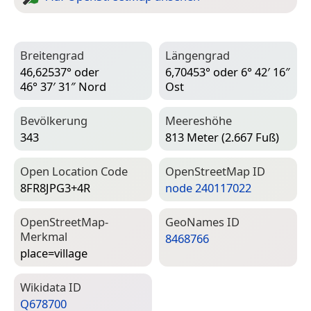
Breitengrad
Längengrad
46,62537° oder
6,70453° oder 6° 42′ 16″
46° 37′ 31″ Nord
Ost
Bevölkerung
Meereshöhe
343
813 Meter (2.667 Fuß)
Open Location Code
Open­Street­Map ID
8FR8JPG3+4R
node 240117022
Open­Street­Map-
Geo­Names ID
Merkmal
8468766
place=­village
Wiki­data ID
Q678700