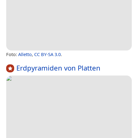
Foto:
Alletto
,
CC BY-SA 3.0
.
Erdpyramiden von Platten