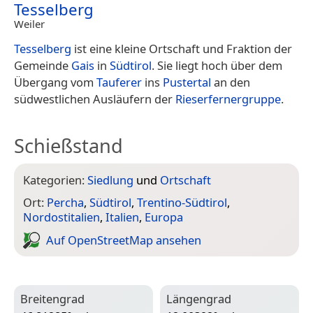
Tesselberg
Weiler
Tesselberg
ist eine kleine Ortschaft und Fraktion der
Gemeinde
Gais
in
Südtirol
. Sie liegt hoch über dem
Übergang vom
Tauferer
ins
Pustertal
an den
südwestlichen Ausläufern der
Rieserfernergruppe
.
Schießstand
Kategorien:
Siedlung
und
Ortschaft
Ort:
Percha
,
Südtirol
,
Trentino-Südtirol
,
Nordostitalien
,
Italien
,
Europa
Auf Open­Street­Map ansehen
Breitengrad
Längengrad