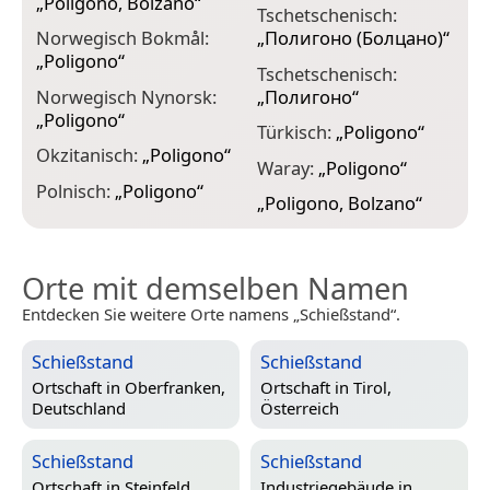
„
Poligono, Bolzano
“
Tschetschenisch:
Norwegisch Bokmål:
„
Полигоно (Болцано)
“
„
Poligono
“
Tschetschenisch:
Norwegisch Nynorsk:
„
Полигоно
“
„
Poligono
“
Türkisch:
„
Poligono
“
Okzitanisch:
„
Poligono
“
Waray:
„
Poligono
“
Polnisch:
„
Poligono
“
„
Poligono, Bolzano
“
Orte mit demselben Namen
Entdecken Sie weitere Orte namens „Schießstand“.
Schießstand
Schießstand
Ortschaft in
Oberfranken,
Ortschaft in
Tirol,
Deutschland
Österreich
Schießstand
Schießstand
Ortschaft in
Steinfeld,
Industriegebäude in