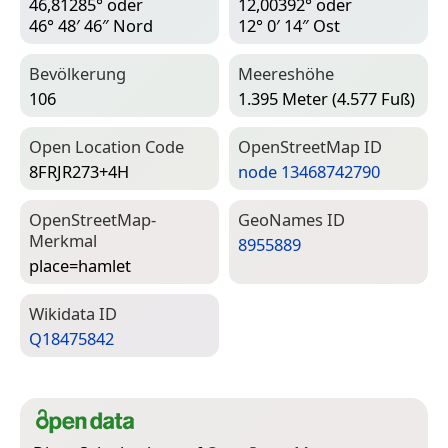
46,81285° oder
12,00392° oder
46° 48′ 46″ Nord
12° 0′ 14″ Ost
Bevölkerung
Meereshöhe
106
1.395 Meter (4.577 Fuß)
Open Location Code
Open­Street­Map ID
8FRJR273+4H
node 13468742790
Open­Street­Map-
Geo­Names ID
Merkmal
8955889
place=­hamlet
Wiki­data ID
Q18475842