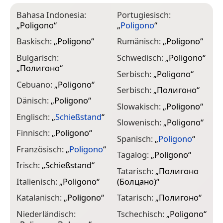
Bahasa Indonesia:
Portugiesisch:
„
Poligono
“
„
Poligono
“
Baskisch:
„
Poligono
“
Rumänisch:
„
Poligono
“
Bulgarisch:
Schwedisch:
„
Poligono
“
„
Полигоно
“
Serbisch:
„
Poligono
“
Cebuano:
„
Poligono
“
Serbisch:
„
Полигоно
“
Dänisch:
„
Poligono
“
Slowakisch:
„
Poligono
“
Englisch:
„
Schießstand
“
Slowenisch:
„
Poligono
“
Finnisch:
„
Poligono
“
Spanisch:
„
Poligono
“
Französisch:
„
Poligono
“
Tagalog:
„
Poligono
“
Irisch:
„
Schießstand
“
Tatarisch:
„
Полигоно
Italienisch:
„
Poligono
“
(Болцано)
“
Katalanisch:
„
Poligono
“
Tatarisch:
„
Полигоно
“
Niederländisch:
Tschechisch:
„
Poligono
“