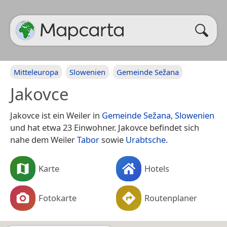
Mitteleuropa
Slowenien
Gemeinde Sežana
Jakovce
Jakovce ist ein Weiler in
Gemeinde Sežana
,
Slowenien
und hat etwa 23 Einwohner. Jakovce befindet sich
nahe dem Weiler
Tabor
sowie
Urabtsche
.
Karte
Hotels
Fotokarte
Routenplaner