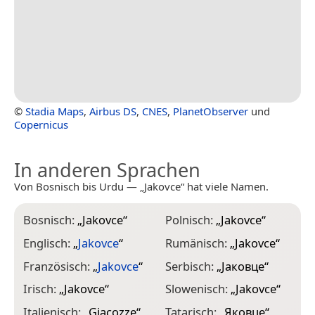
©
Stadia Maps
,
Airbus DS
,
CNES
,
PlanetObserver
und
Copernicus
In anderen Sprachen
Von Bosnisch bis Urdu — „Jakovce“ hat viele Namen.
Bosnisch:
„
Jakovce
“
Polnisch:
„
Jakovce
“
Englisch:
„
Jakovce
“
Rumänisch:
„
Jakovce
“
Französisch:
„
Jakovce
“
Serbisch:
„
Јаковце
“
Irisch:
„
Jakovce
“
Slowenisch:
„
Jakovce
“
Italienisch:
„
Giacozze
“
Tatarisch:
„
Яковце
“