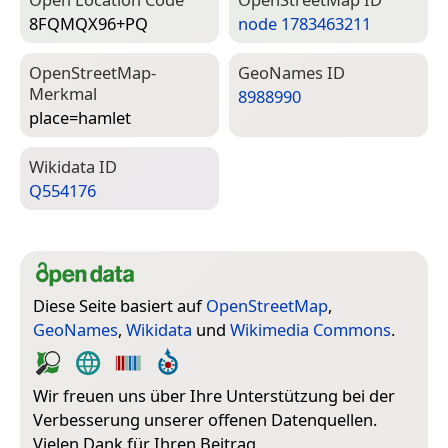
8FQMQX96+PQ
node 1783463211
Open­Street­Map-
Geo­Names ID
Merkmal
8988990
place=­hamlet
Wiki­data ID
Q554176
Diese Seite basiert auf
OpenStreetMap
,
GeoNames
,
Wikidata
und
Wikimedia Commons
.
Wir freuen uns über Ihre Unterstützung bei der
Verbesserung unserer offenen Datenquellen.
Vielen Dank für Ihren Beitrag.