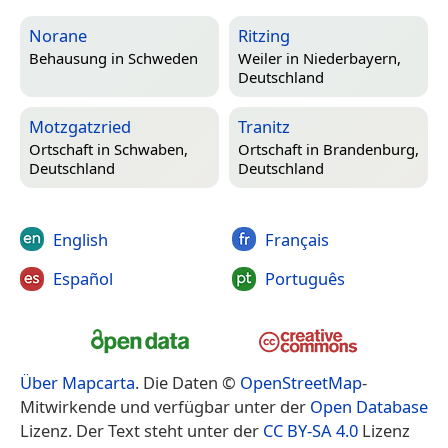
Norane
Ritzing
Behausung in
Schweden
Weiler in
Niederbayern,
Deutschland
Motzgatzried
Tranitz
Ortschaft in
Schwaben,
Ortschaft in
Brandenburg,
Deutschland
Deutschland
English
Français
Español
Português
Über Mapcarta
. Die Daten ©
OpenStreetMap
-
Mitwirkende und verfügbar unter der
Open Database
Lizenz. Der Text steht unter der
CC BY-SA 4.0
Lizenz