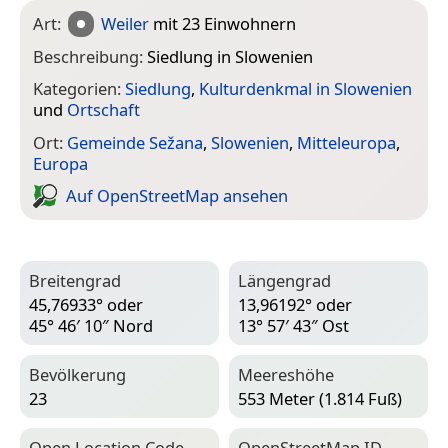
Art:
Weiler
mit 23 Einwohnern
Beschreibung:
Siedlung in Slowenien
Kategorien:
Siedlung
,
Kulturdenkmal in Slowenien
und
Ortschaft
Ort:
Gemeinde Sežana
,
Slowenien
,
Mitteleuropa
,
Europa
Auf Open­Street­Map ansehen
Breitengrad
Längengrad
45,76933° oder
13,96192° oder
45° 46′ 10″ Nord
13° 57′ 43″ Ost
Bevölkerung
Meereshöhe
23
553 Meter (1.814 Fuß)
Open Location Code
Open­Street­Map ID