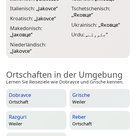
Italienisch:
„
Jakovce
“
Tschetschenisch:
„
Яковце
“
Kroatisch:
„
Jakovce
“
Ukrainisch:
„
Яковце
“
Makedonisch:
„
Јаковце
“
Urdu:
„
جکووکے
“
Niederländisch:
„
Jakovce
“
Ortschaften in der Umgebung
Lernen Sie Reiseziele wie Dobravce und Grische kennen.
Dobravce
Grische
Ortschaft
Weiler
Razguri
Reber
Weiler
Ortschaft