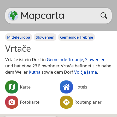
Mitteleuropa
Slowenien
Gemeinde Trebnje
Vrtače
Vrtače ist ein Dorf in
Gemeinde Trebnje
,
Slowenien
und hat etwa 23 Einwohner. Vrtače befindet sich nahe
dem Weiler
Kutna
sowie dem Dorf
Volčja Jama
.
Karte
Hotels
Fotokarte
Routenplaner