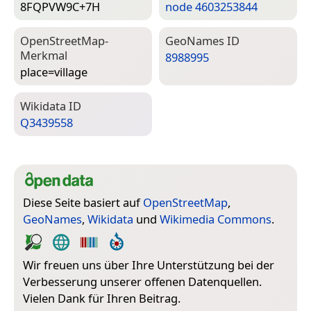
8FQPVW9C+7H
node 4603253844
Open­Street­Map-
Geo­Names ID
Merkmal
8988995
place=­village
Wiki­data ID
Q3439558
Diese Seite basiert auf
OpenStreetMap
,
GeoNames
,
Wikidata
und
Wikimedia Commons
.
Wir freuen uns über Ihre Unterstützung bei der
Verbesserung unserer offenen Datenquellen.
Vielen Dank für Ihren Beitrag.