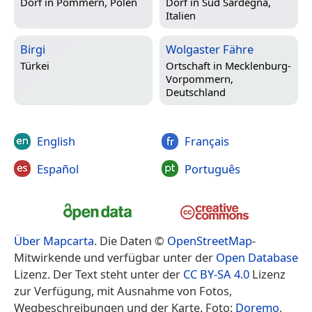
Dorf in
Pommern, Polen
Dorf in
Sud Sardegna,
Italien
Birgi
Wolgaster Fähre
Türkei
Ortschaft in
Mecklenburg-
Vorpommern,
Deutschland
English
Français
Español
Português
Über Mapcarta
. Die Daten ©
OpenStreetMap
-
Mitwirkende und verfügbar unter der
Open Database
Lizenz. Der Text steht unter der
CC BY-SA 4.0
Lizenz
zur Verfügung, mit Ausnahme von Fotos,
Wegbeschreibungen und der Karte. Foto:
Doremo
,