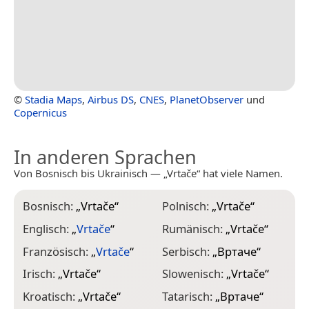
©
Stadia Maps
,
Airbus DS
,
CNES
,
PlanetObserver
und
Copernicus
In anderen Sprachen
Von Bosnisch bis Ukrainisch — „Vrtače“ hat viele Namen.
Bosnisch:
„
Vrtače
“
Polnisch:
„
Vrtače
“
Englisch:
„
Vrtače
“
Rumänisch:
„
Vrtače
“
Französisch:
„
Vrtače
“
Serbisch:
„
Вртаче
“
Irisch:
„
Vrtače
“
Slowenisch:
„
Vrtače
“
Kroatisch:
„
Vrtače
“
Tatarisch:
„
Вртаче
“