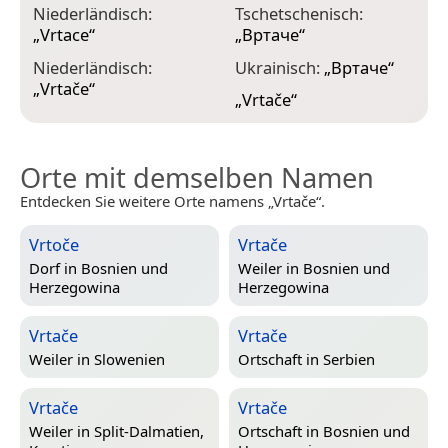
Niederländisch:
Tschetschenisch:
„
Vrtace
“
„
Вртаче
“
Niederländisch:
Ukrainisch:
„
Вртаче
“
„
Vrtače
“
„
Vrtače
“
Orte mit demselben Namen
Entdecken Sie weitere Orte namens „Vrtače“.
Vrtoče
Vrtače
Dorf in
Bosnien und
Weiler in
Bosnien und
Herzegowina
Herzegowina
Vrtače
Vrtače
Weiler in
Slowenien
Ortschaft in
Serbien
Vrtače
Vrtače
Weiler in
Split-Dalmatien,
Ortschaft in
Bosnien und