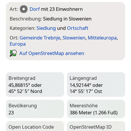
Art:
Dorf
mit 23 Einwohnern
Beschreibung:
Siedlung in Slowenien
Kategorien:
Siedlung
und
Ortschaft
Ort:
Gemeinde Trebnje
,
Slowenien
,
Mitteleuropa
,
Europa
Auf Open­Street­Map ansehen
Breitengrad
Längengrad
45,86815° oder
14,92144° oder
45° 52′ 5″ Nord
14° 55′ 17″ Ost
Bevölkerung
Meereshöhe
23
386 Meter (1.266 Fuß)
Open Location Code
Open­Street­Map ID