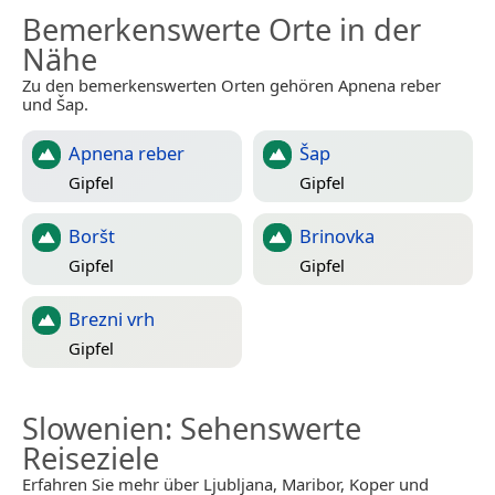
Bemerkenswerte Orte in der
Nähe
Zu den bemerkenswerten Orten gehören Apnena reber
und Šap.
Apnena reber
Šap
Gipfel
Gipfel
Boršt
Brinovka
Gipfel
Gipfel
Brezni vrh
Gipfel
Slowenien
: Sehenswerte
Reiseziele
Erfahren Sie mehr über Ljubljana, Maribor, Koper und