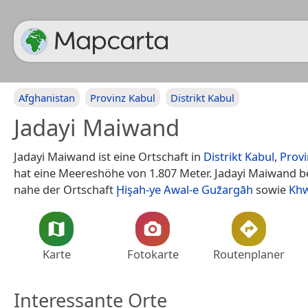
Afghanistan
Provinz Kabul
Distrikt Kabul
Jadayi Maiwand
Jadayi Maiwand ist eine Ortschaft in
Distrikt Kabul
,
Provi
hat eine Meereshöhe von 1.807 Meter. Jadayi Maiwand be
nahe der Ortschaft
Ḩişah-ye Awal-e Guz̄argāh
sowie
Khw
Karte
Fotokarte
Routenplaner
Interessante Orte