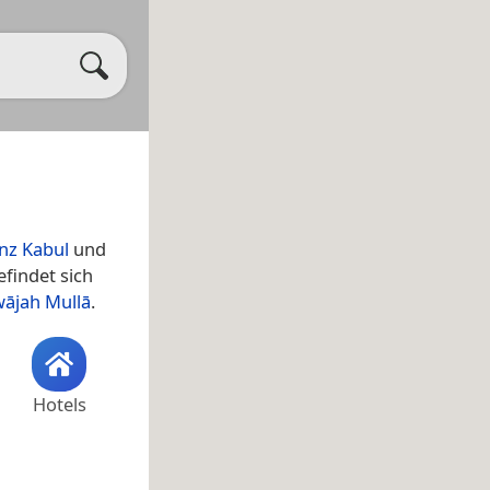
nz Kabul
und
findet sich
ājah Mullā
.
Hotels