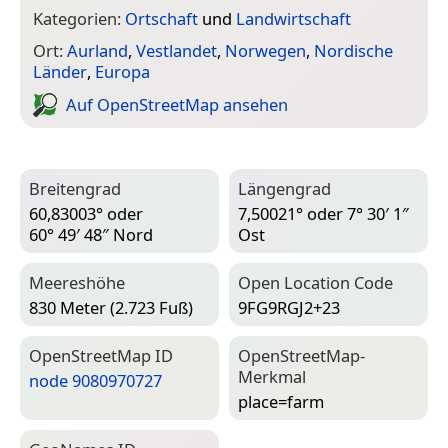
Kategorien:
Ortschaft
und
Landwirtschaft
Ort:
Aurland
,
Vestlandet
,
Norwegen
,
Nordische
Länder
,
Europa
Auf Open­Street­Map ansehen
Breitengrad
Längengrad
60,83003° oder
7,50021° oder 7° 30′ 1″
60° 49′ 48″ Nord
Ost
Meereshöhe
Open Location Code
830 Meter (2.723 Fuß)
9FG9RGJ2+23
Open­Street­Map ID
Open­Street­Map-
Merkmal
node 9080970727
place=­farm