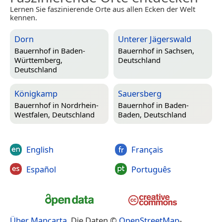
Lernen Sie faszinierende Orte aus allen Ecken der Welt
kennen.
Dorn
Unterer Jägerswald
Bauernhof in
Baden-
Bauernhof in
Sachsen,
Württemberg,
Deutschland
Deutschland
Königkamp
Sauersberg
Bauernhof in
Nordrhein-
Bauernhof in
Baden-
Westfalen, Deutschland
Baden, Deutschland
English
Français
Español
Português
Über Mapcarta
. Die Daten ©
OpenStreetMap
-