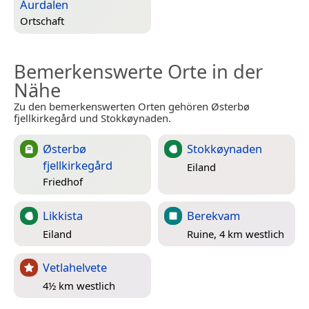
Aurdalen
Ortschaft
Bemerkenswerte Orte in der
Nähe
Zu den bemerkenswerten Orten gehören Østerbø
fjellkirkegård und Stokkøynaden.
Østerbø
Stokkøynaden
fjellkirkegård
Eiland
Friedhof
Likkista
Berekvam
Eiland
Ruine, 4 km westlich
Vetlahelvete
4½ km westlich