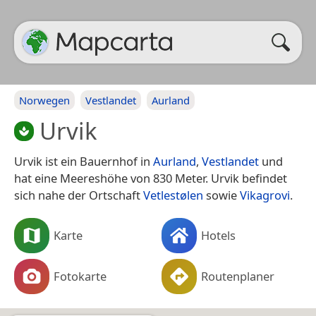
Norwegen
Vestlandet
Aurland
Urvik
Urvik ist ein Bauernhof in
Aurland
,
Vestlandet
und
hat eine Meereshöhe von 830 Meter. Urvik befindet
sich nahe der Ortschaft
Vetlestølen
sowie
Vikagrovi
.
Karte
Hotels
Fotokarte
Routenplaner