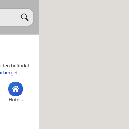
nden befindet
orberget
.
Hotels