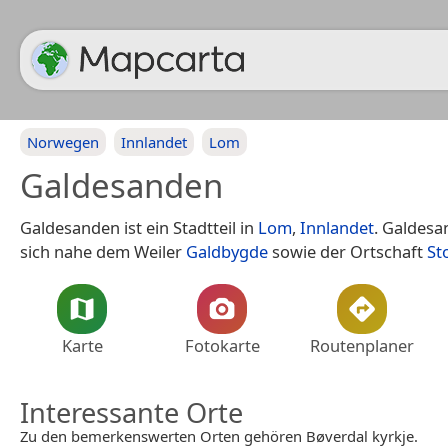
Norwegen
Innlandet
Lom
Galdesanden
Galdesanden ist ein Stadtteil in
Lom
,
Innlandet
. Galdesa
sich nahe dem Weiler
Galdbygde
sowie der Ortschaft
St
Karte
Fotokarte
Routenplaner
Interessante Orte
Zu den bemerkenswerten Orten gehören Bøverdal kyrkje.