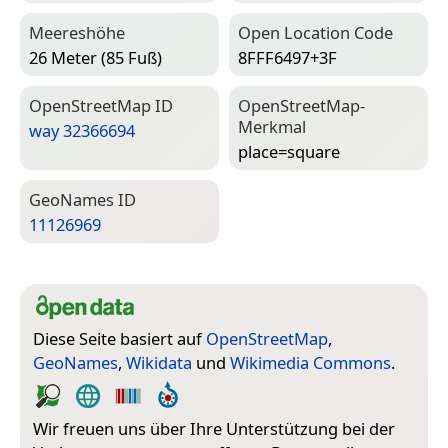
Meereshöhe
Open Location Code
26 Meter (85 Fuß)
8FFF6497+3F
Open­Street­Map ID
Open­Street­Map-
Merkmal
way 32366694
place=­square
Geo­Names ID
11126969
Diese Seite basiert auf
OpenStreetMap
,
GeoNames
,
Wikidata
und
Wikimedia Commons
.
Wir freuen uns über Ihre Unterstützung bei der