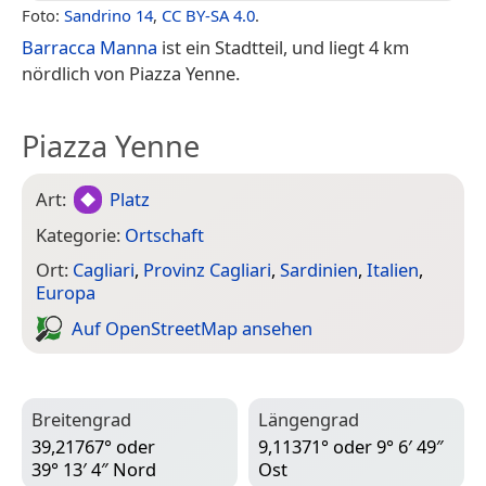
Foto:
Sandrino 14
,
CC BY-SA 4.0
.
Barracca Manna
ist ein Stadtteil, und liegt 4 km
nördlich von Piazza Yenne.
Piazza Yenne
Art:
Platz
Kategorie:
Ortschaft
Ort:
Cagliari
,
Provinz Cagliari
,
Sardinien
,
Italien
,
Europa
Auf Open­Street­Map ansehen
Breitengrad
Längengrad
39,21767° oder
9,11371° oder 9° 6′ 49″
39° 13′ 4″ Nord
Ost