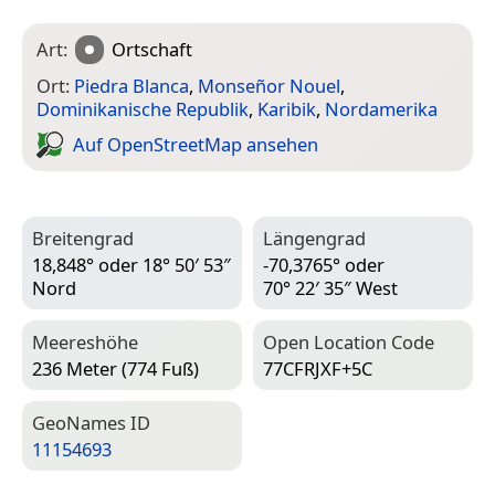
Art:
Ortschaft
Ort:
Piedra Blanca
,
Monseñor Nouel
,
Dominikanische Republik
,
Karibik
,
Nordamerika
Auf Open­Street­Map ansehen
Breitengrad
Längengrad
18,848° oder 18° 50′ 53″
-70,3765° oder
Nord
70° 22′ 35″ West
Meereshöhe
Open Location Code
236 Meter (774 Fuß)
77CFRJXF+5C
Geo­Names ID
11154693