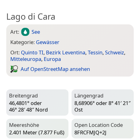
Lago di Cara
Art:
See
Kategorie:
Gewässer
Ort:
Quinto TI
,
Bezirk Leventina
,
Tessin
,
Schweiz
,
Mitteleuropa
,
Europa
Auf Open­Street­Map ansehen
Breitengrad
Längengrad
46,4801° oder
8,68906° oder 8° 41′ 21″
46° 28′ 48″ Nord
Ost
Meereshöhe
Open Location Code
2.401 Meter (7.877 Fuß)
8FRCFMJQ+2J