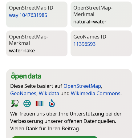
Open­Street­Map ID
Open­Street­Map-
Merkmal
way 1047631985
natural=­water
Open­Street­Map-
Geo­Names ID
Merkmal
11396593
water=­lake
Diese Seite basiert auf
OpenStreetMap
,
GeoNames
,
Wikidata
und
Wikimedia Commons
.
Wir freuen uns über Ihre Unterstützung bei der
Verbesserung unserer offenen Datenquellen.
Vielen Dank für Ihren Beitrag.