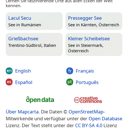
Lernen Sie faszinierende Orte aus allen Ecken der Welt
kennen.
Lacul Secu
Pressegger See
See in
Rumänien
See in
Kärnten, Österreich
Grießbachsee
Kleiner Scheibelsee
Trentino-Südtirol, Italien
See in
Steiermark,
Österreich
English
Français
Español
Português
Über Mapcarta
. Die Daten ©
OpenStreetMap
-
Mitwirkende und verfügbar unter der
Open Database
Lizenz. Der Text steht unter der
CC BY-SA 4.0
Lizenz