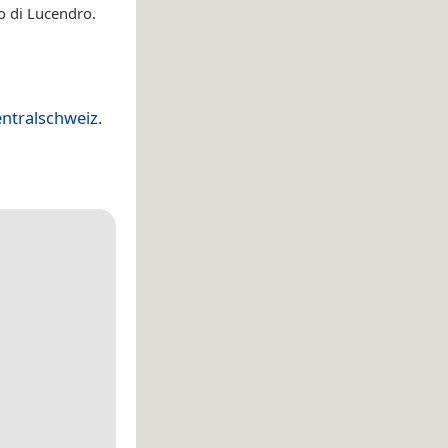
 di Lucendro.
entralschweiz
.