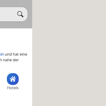
sin
und hat eine
ch nahe der
Hotels