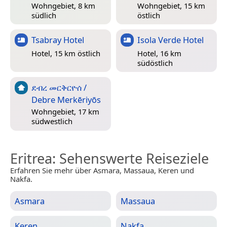
Wohngebiet, 8 km
Wohngebiet, 15 km
südlich
östlich
Tsabray Hotel
Isola Verde Hotel
Hotel, 15 km östlich
Hotel, 16 km
südöstlich
ደብረ መርቅርዮሰ /
Debre Merkēriyōs
Wohngebiet, 17 km
südwestlich
Eritrea
: Sehenswerte Reiseziele
Erfahren Sie mehr über Asmara, Massaua, Keren und
Nakfa.
Asmara
Massaua
Keren
Nakfa