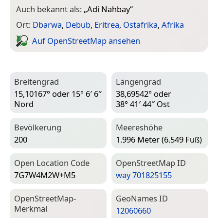
Auch bekannt als:
„
Adi Nahbay
“
Ort:
Dbarwa
,
Debub
,
Eritrea
,
Ostafrika
,
Afrika
Auf Open­Street­Map ansehen
Breitengrad
Längengrad
15,10167° oder 15° 6′ 6″
38,69542° oder
Nord
38° 41′ 44″ Ost
Bevölkerung
Meereshöhe
200
1.996 Meter (6.549 Fuß)
Open Location Code
Open­Street­Map ID
7G7W4M2W+M5
way 701825155
Open­Street­Map-
Geo­Names ID
Merkmal
12060660