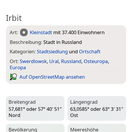
Irbit
Art:
Kleinstadt
mit 37.400 Einwohnern
Beschreibung:
Stadt in Russland
Kategorien:
Stadtsiedlung
und
Ortschaft
Ort:
Swerdlowsk
,
Ural
,
Russland
,
Osteuropa
,
Europa
Auf Open­Street­Map ansehen
Breitengrad
Längengrad
57,681° oder 57° 40′ 51″
63,0585° oder 63° 3′ 31″
Nord
Ost
Bevölkerung
Meereshöhe