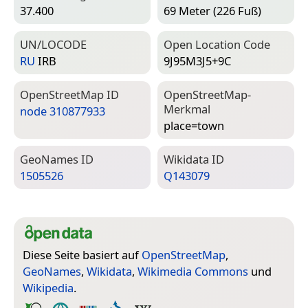
37.400
69 Meter (226 Fuß)
UN/LOCODE
Open Location Code
RU
IRB
9J95M3J5+9C
Open­Street­Map ID
Open­Street­Map-
Merkmal
node 310877933
place=­town
Geo­Names ID
Wiki­data ID
1505526
Q143079
Diese Seite basiert auf
OpenStreetMap
,
GeoNames
,
Wikidata
,
Wikimedia Commons
und
Wikipedia
.