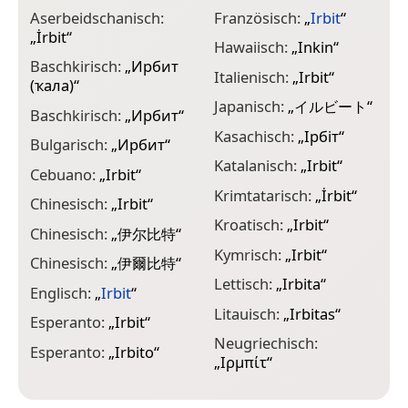
„
Aserbeidschanisch:
Französisch:
„
Irbit
“
„
İrbit
“
N
Hawaiisch:
„
Inkin
“
„
Baschkirisch:
„
Ирбит
Italienisch:
„
Irbit
“
(ҡала)
“
N
Japanisch:
„
イルビート
“
Baschkirisch:
„
Ирбит
“
O
Kasachisch:
„
Ірбіт
“
Bulgarisch:
„
Ирбит
“
O
Katalanisch:
„
Irbit
“
Cebuano:
„
Irbit
“
P
Krimtatarisch:
„
İrbit
“
Chinesisch:
„
Irbit
“
P
Kroatisch:
„
Irbit
“
Chinesisch:
„
伊尔比特
“
R
Kymrisch:
„
Irbit
“
Chinesisch:
„
伊爾比特
“
S
Lettisch:
„
Irbita
“
Englisch:
„
Irbit
“
S
Litauisch:
„
Irbitas
“
Esperanto:
„
Irbit
“
T
Neugriechisch:
Esperanto:
„
Irbito
“
T
„
Ιρμπίτ
“