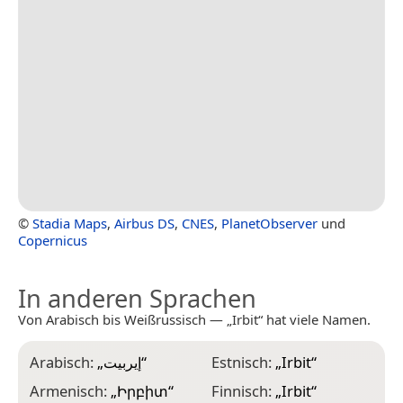
©
Stadia Maps
,
Airbus DS
,
CNES
,
PlanetObserver
und
Copernicus
In anderen Sprachen
Von Arabisch bis Weißrussisch — „Irbit“ hat viele Namen.
Arabisch:
„
إيربيت
“
Estnisch:
„
Irbit
“
N
Armenisch:
„
Իրբիտ
“
Finnisch:
„
Irbit
“
N