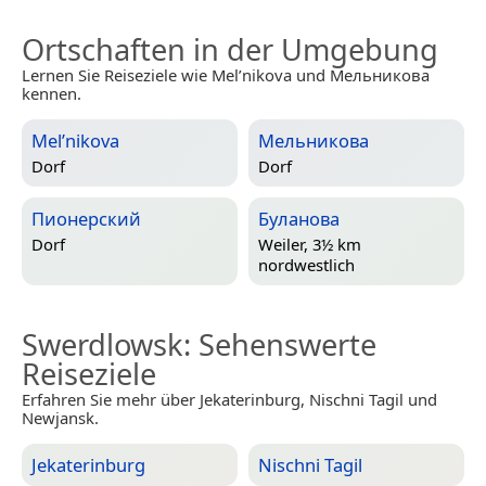
Ortschaften in der Umgebung
Lernen Sie Reiseziele wie Mel’nikova und Мельникова
kennen.
Mel’nikova
Мельникова
Dorf
Dorf
Пионерский
Буланова
Dorf
Weiler, 3½ km
nordwestlich
Swerdlowsk
: Sehenswerte
Reiseziele
Erfahren Sie mehr über Jekaterinburg, Nischni Tagil und
Newjansk.
Jekaterinburg
Nischni Tagil