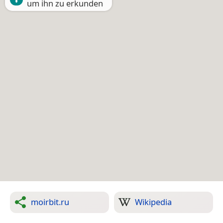
um ihn zu erkunden
moirbit.ru
Wikipedia