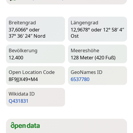
Breitengrad
Längengrad
37,6066° oder
12,9678° oder 12° 58′ 4″
37° 36′ 24″ Nord
Ost
Bevölkerung
Meereshöhe
12.400
128 Meter (420 Fuß)
Open Location Code
Geo­Names ID
8F9JJX49+M4
6537780
Wiki­data ID
Q431831