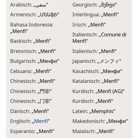
Arabisch:
„
منفي
“
Georgisch:
„
მენფი
“
N
„
Armenisch:
„
Մենֆի
“
Interlingua:
„
Menfi
“
N
Bahasa Indonesia:
Irisch:
„
Menfi
“
„
„
Menfi
“
Italienisch:
„
Comune di
N
Baskisch:
„
Menfi
“
Menfi
“
N
Bretonisch:
„
Menfi
“
Italienisch:
„
Menfi
“
„
Bulgarisch:
„
Менфи
“
Japanisch:
„
メンフィ
“
P
Cebuano:
„
Menfi
“
Kasachisch:
„
Менфи
“
P
Chinesisch:
„
Menfi
“
Katalanisch:
„
Menfi
“
P
Chinesisch:
„
門菲
“
Kurdisch:
„
Menfi (AG)
“
P
Chinesisch:
„
门菲
“
Kurdisch:
„
Menfi
“
R
Dänisch:
„
Menfi
“
Latein:
„
Memphis
“
R
Englisch:
„
Menfi
“
Makedonisch:
„
Менфи
“
S
Esperanto:
„
Menfi
“
Malaiisch:
„
Menfi
“
S