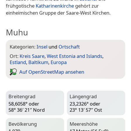
frühgotische
Katharinenkirche
gehört zur
einheimischen Gruppe der Saare-West Kirchen.
Muhu
Kategorien:
Insel
und
Ortschaft
Ort:
Kreis Saare
,
West Estonia and Islands
,
Estland
,
Baltikum
,
Europa
Auf Open­Street­Map ansehen
Breitengrad
Längengrad
58,6058° oder
23,2326° oder
58° 36′ 21″ Nord
23° 13′ 57″ Ost
Bevölkerung
Meereshöhe