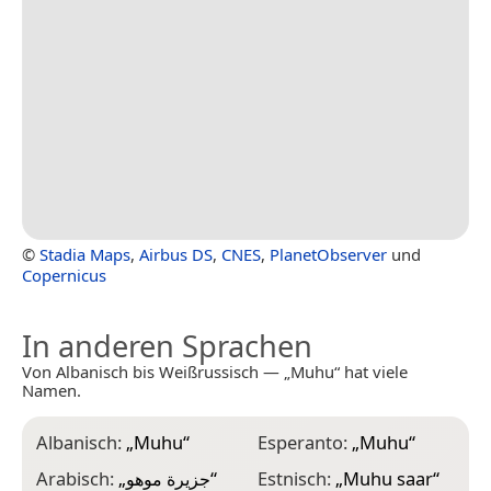
©
Stadia Maps
,
Airbus DS
,
CNES
,
PlanetObserver
und
Copernicus
In anderen Sprachen
Von Albanisch bis Weißrussisch — „Muhu“ hat viele
Namen.
Albanisch:
„
Muhu
“
Esperanto:
„
Muhu
“
K
Arabisch:
„
جزيرة موهو
“
Estnisch:
„
Muhu saar
“
K