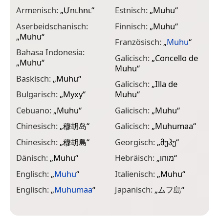
Armenisch:
„
Մուհու
“
Estnisch:
„
Muhu
“
K
Aserbeidschanisch:
Finnisch:
„
Muhu
“
K
„
Muhu
“
Französisch:
„
Muhu
“
K
Bahasa Indonesia:
Galicisch:
„
Concello de
L
„
Muhu
“
Muhu
“
(
Baskisch:
„
Muhu
“
Galicisch:
„
Illa de
L
Bulgarisch:
„
Муху
“
Muhu
“
L
Cebuano:
„
Muhu
“
Galicisch:
„
Muhu
“
L
Chinesisch:
„
穆胡岛
“
Galicisch:
„
Muhumaa
“
M
Chinesisch:
„
穆胡島
“
Georgisch:
„
მუჰუ
“
N
Dänisch:
„
Muhu
“
Hebräisch:
„
מוהו
“
„
Englisch:
„
Muhu
“
Italienisch:
„
Muhu
“
N
„
Englisch:
„
Muhumaa
“
Japanisch:
„
ムフ島
“
N