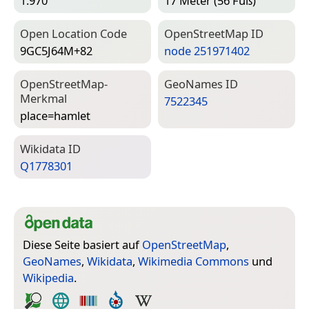
1.970
17 Meter (56 Fuß)
Open Location Code
Open­Street­Map ID
9GC5J64M+82
node 251971402
Open­Street­Map-
Geo­Names ID
Merkmal
7522345
place=­hamlet
Wiki­data ID
Q1778301
Diese Seite basiert auf
OpenStreetMap
,
GeoNames
,
Wikidata
,
Wikimedia Commons
und
Wikipedia
.