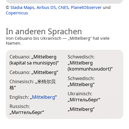
©
Stadia Maps
,
Airbus DS
,
CNES
,
PlanetObserver
und
Copernicus
In anderen Sprachen
Von Cebuano bis Ukrainisch — „Mittelberg“ hat viele
Namen.
Cebuano:
„
Mittelberg
Schwedisch:
(kapital sa munisipyo)
“
„
Mittelberg
(kommunhuvudort)
“
Cebuano:
„
Mittelberg
“
Schwedisch:
Chinesisch:
„
米特尔贝
„
Mittelberg
“
格
“
Ukrainisch:
Englisch:
„
Mittelberg
“
„
Міттельберг
“
Russisch:
„
Mittelberg
“
„
Миттельберг
“