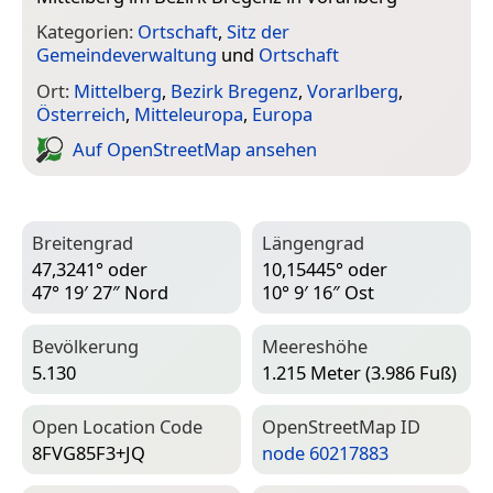
Kategorien:
Ortschaft
,
Sitz der
Gemeindeverwaltung
und
Ortschaft
Ort:
Mittelberg
,
Bezirk Bregenz
,
Vorarlberg
,
Österreich
,
Mitteleuropa
,
Europa
Auf Open­Street­Map ansehen
Breitengrad
Längengrad
47,3241° oder
10,15445° oder
47° 19′ 27″ Nord
10° 9′ 16″ Ost
Bevölkerung
Meereshöhe
5.130
1.215 Meter (3.986 Fuß)
Open Location Code
Open­Street­Map ID
8FVG85F3+JQ
node 60217883