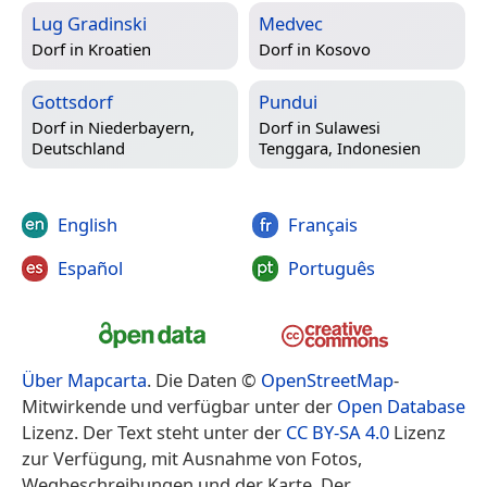
Lug Gradinski
Medvec
Dorf in
Kroatien
Dorf in
Kosovo
Gottsdorf
Pundui
Dorf in
Niederbayern,
Dorf in
Sulawesi
Deutschland
Tenggara, Indonesien
English
Français
Español
Português
Über Mapcarta
. Die Daten ©
OpenStreetMap
-
Mitwirkende und verfügbar unter der
Open Database
Lizenz. Der Text steht unter der
CC BY-SA 4.0
Lizenz
zur Verfügung, mit Ausnahme von Fotos,
Wegbeschreibungen und der Karte. Der