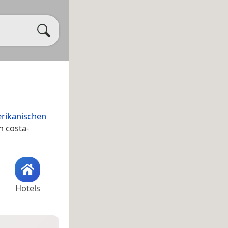
erikanischen
n costa-
Hotels