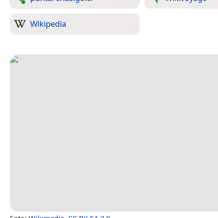
Wikipedia
Foto:
Wikimedia
,
CC BY-SA 3.0
.