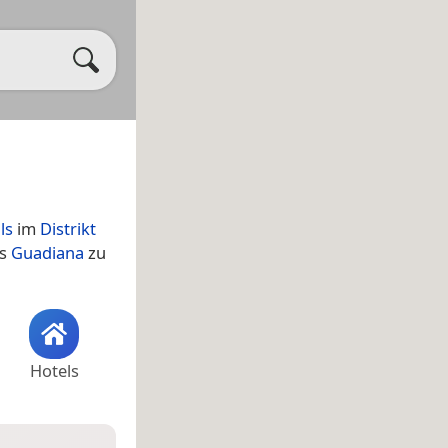
ls
im
Distrikt
es
Guadiana
zu
Hotels