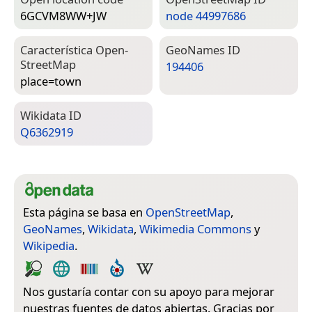
6GCVM8WW+JW
node 44997686
Característica Open­
Geo­Names ID
Street­Map
194406
place=­town
Wiki­data ID
Q6362919
Esta página se basa en
OpenStreetMap
,
GeoNames
,
Wikidata
,
Wikimedia Commons
y
Wikipedia
.
Nos gustaría contar con su apoyo para mejorar
nuestras fuentes de datos abiertas. Gracias por