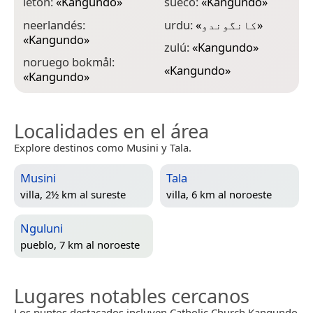
letón:
«
Kangundo
»
sueco:
«
Kangundo
»
neerlandés:
urdu:
«
کانگوندو
»
«
Kangundo
»
zulú:
«
Kangundo
»
noruego bokmål:
«
Kangundo
»
«
Kangundo
»
Localidades en el área
Explore destinos como Musini y Tala.
Musini
Tala
villa, 2½ km al sureste
villa, 6 km al noroeste
Nguluni
pueblo, 7 km al noroeste
Lugares notables cercanos
Los puntos destacados incluyen Catholic Church Kangundo