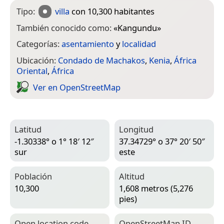
Tipo:
villa
con 10,300 habitantes
También conocido como:
«
Kangundu
»
Categorías:
asentamiento
y
localidad
Ubicación:
Condado de Machakos
,
Kenia
,
África
Oriental
,
África
Ver en Open­Street­Map
Latitud
Longitud
-1.30338° o 1° 18′ 12″
37.34729° o 37° 20′ 50″
sur
este
Población
Altitud
10,300
1,608 metros (5,276
pies)
Open location code
Open­Street­Map ID