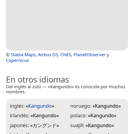
©
Stadia Maps
,
Airbus DS
,
CNES
,
PlanetObserver
y
Copernicus
En otros idiomas
Del inglés al zulú — «Kangundo» es conocida por muchos
nombres.
inglés:
«
Kangundo
»
noruego:
«
Kangundo
»
irlandés:
«
Kangundo
»
polaco:
«
Kangundo
»
japonés:
«
カングンド
»
suajili:
«
Kangundo
»