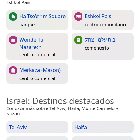
Eshkol Pais.
Ha-Tse’e’rim Square
Eshkol Pais
parque
centro comunitario
Wonderful
בית עלמין צה’ל
Nazareth
cementerio
centro comercial
Merkaza (Mazon)
centro comercial
Israel
: Destinos destacados
Conozca más sobre Tel Aviv, Haifa, Monte Carmelo y
Nazaret.
Tel Aviv
Haifa