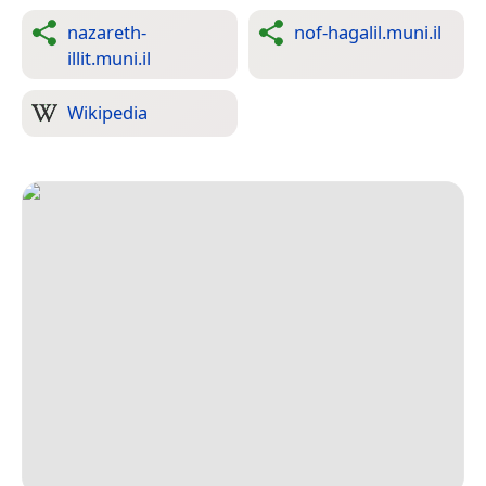
nazareth-
nof-hagalil.muni.il
illit.muni.il
Wikipedia