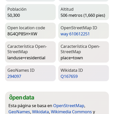
Población
Altitud
50,300
506 metros (1,660 pies)
Open location code
Open­Street­Map ID
8G4QP85H+XW
way 610612251
Característica Open­
Característica Open­
Street­Map
Street­Map
landuse=­residential
place=­town
Geo­Names ID
Wiki­data ID
294097
Q167659
Esta página se basa en
OpenStreetMap
,
GeoNames
,
Wikidata
,
Wikimedia Commons
y