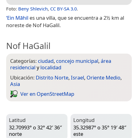
Foto:
Beny Shlevich
,
CC BY-SA 3.0
.
‘Ein Māhil
es una villa, que se encuentra a 2½ km al
noreste de Nof HaGalil.
Nof HaGalil
Categorías:
ciudad
,
concejo municipal
,
área
residencial
y
localidad
Ubicación:
Distrito Norte
,
Israel
,
Oriente Medio
,
Asia
Ver en Open­Street­Map
Latitud
Longitud
32.70993° o 32° 42′ 36″
35.32987° o 35° 19′ 48″
norte
este