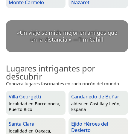
Monte Carmelo
Nazaret
«
Un viaje se mide mejor en amigos que
en la distancia.
»
—
Tim Cahill
Lugares intrigantes por
descubrir
Conozca lugares fascinantes en cada rincón del mundo.
Villa Georgetti
Candanedo de Boñar
localidad en
Barceloneta,
aldea en
Castilla y León,
Puerto Rico
España
Santa Clara
Ejido Héroes del
Desierto
localidad en
Oaxaca,