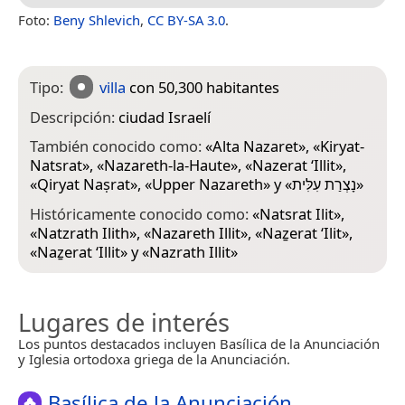
Foto:
Beny Shlevich
,
CC BY-SA 3.0
.
Tipo:
villa
con 50,300 habitantes
Descripción:
ciudad Israelí
También conocido como:
«
Alta Nazaret
», «
Kiryat-
Natsrat
», «
Nazareth-la-Haute
», «
Nazerat ‘Illit
»,
«
Qiryat Naṣrat
», «
Upper Nazareth
» y «
נָצְרַת עִלִּית
»
Históricamente conocido como:
«
Natsrat Ilit
»,
«
Natzrath Ilith
», «
Nazareth Illit
», «
Naẕerat ‘Ilit
»,
«
Naẕerat ‘Illit
» y «
Nazrath Illit
»
Lugares de interés
Los puntos destacados incluyen Basílica de la Anunciación
y Iglesia ortodoxa griega de la Anunciación.
Basílica de la Anunciación