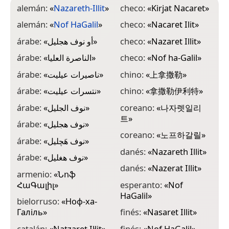
alemán:
«
Nazareth-Illit
»
checo:
«
Kirjat Nacaret
»
f
alemán:
«
Nof HaGalil
»
checo:
«
Nacaret Ilit
»
f
árabe:
«
أو نوف هجليل
»
checo:
«
Nazaret Illit
»
f
árabe:
«
الناصرة العليا
»
checo:
«
Nof ha-Galil
»
g
ი
árabe:
«
ناصيرات عيليت
»
chino:
«
上拿撒勒
»
g
árabe:
«
نتسرات عيليت
»
chino:
«
拿撒勒伊利特
»
Χ
árabe:
«
نوف الجليل
»
coreano:
«
나자렛일리
h
트
»
(
árabe:
«
نوف هجليل
»
coreano:
«
노프하갈릴
»
h
árabe:
«
نوف هَچليل
»
danés:
«
Nazareth Illit
»
h
árabe:
«
نوف هغليل
»
danés:
«
Nazerat Illit
»
h
armenio:
«
Նոֆ
ՀաԳալիլ
»
esperanto:
«
Nof
h
HaGalil
»
bielorruso:
«
Ноф-ха-
h
Галіль
»
finés:
«
Nasaret Illit
»
h
catalán:
«
Natzaret Il·lit
»
finés:
«
Nof HaGalil
»